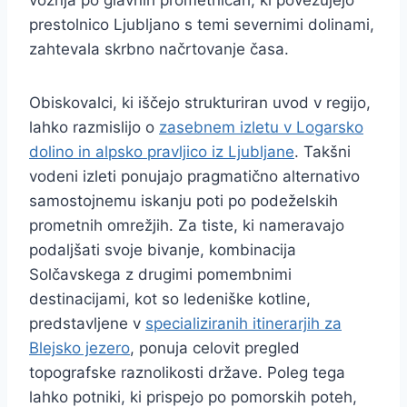
prestolnico Ljubljano s temi severnimi dolinami,
zahtevala skrbno načrtovanje časa.
Obiskovalci, ki iščejo strukturiran uvod v regijo,
lahko razmislijo o
zasebnem izletu v Logarsko
dolino in alpsko pravljico iz Ljubljane
. Takšni
vodeni izleti ponujajo pragmatično alternativo
samostojnemu iskanju poti po podeželskih
prometnih omrežjih. Za tiste, ki nameravajo
podaljšati svoje bivanje, kombinacija
Solčavskega z drugimi pomembnimi
destinacijami, kot so ledeniške kotline,
predstavljene v
specializiranih itinerarjih za
Blejsko jezero
, ponuja celovit pregled
topografske raznolikosti države. Poleg tega
lahko potniki, ki prispejo po pomorskih poteh,