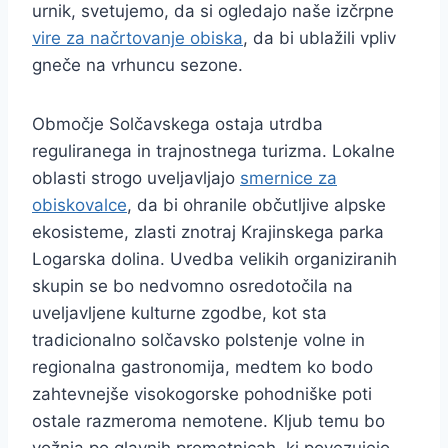
urnik, svetujemo, da si ogledajo naše izčrpne
vire za načrtovanje obiska
, da bi ublažili vpliv
gneče na vrhuncu sezone.
Območje Solčavskega ostaja utrdba
reguliranega in trajnostnega turizma. Lokalne
oblasti strogo uveljavljajo
smernice za
obiskovalce
, da bi ohranile občutljive alpske
ekosisteme, zlasti znotraj Krajinskega parka
Logarska dolina. Uvedba velikih organiziranih
skupin se bo nedvomno osredotočila na
uveljavljene kulturne zgodbe, kot sta
tradicionalno solčavsko polstenje volne in
regionalna gastronomija, medtem ko bodo
zahtevnejše visokogorske pohodniške poti
ostale razmeroma nemotene. Kljub temu bo
vožnja po glavnih prometnicah, ki povezujejo