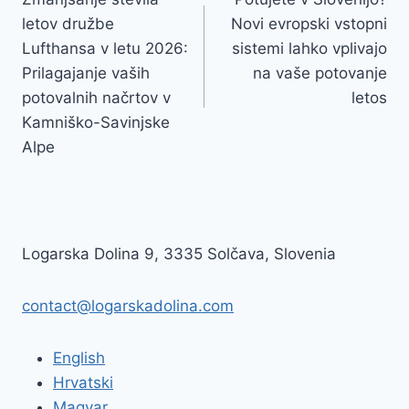
prispevka
letov družbe
Novi evropski vstopni
Lufthansa v letu 2026:
sistemi lahko vplivajo
Prilagajanje vaših
na vaše potovanje
potovalnih načrtov v
letos
Kamniško-Savinjske
Alpe
Logarska Dolina 9, 3335 Solčava, Slovenia
contact@logarskadolina.com
English
Hrvatski
Magyar