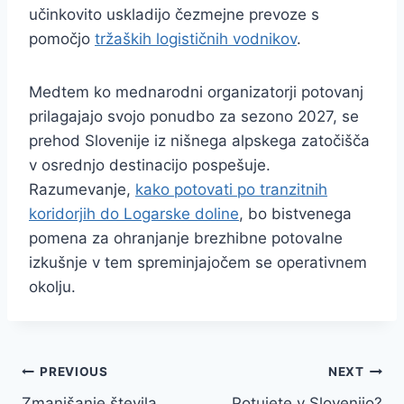
učinkovito uskladijo čezmejne prevoze s
pomočjo
tržaških logističnih vodnikov
.
Medtem ko mednarodni organizatorji potovanj
prilagajajo svojo ponudbo za sezono 2027, se
prehod Slovenije iz nišnega alpskega zatočišča
v osrednjo destinacijo pospešuje.
Razumevanje,
kako potovati po tranzitnih
koridorjih do Logarske doline
, bo bistvenega
pomena za ohranjanje brezhibne potovalne
izkušnje v tem spreminjajočem se operativnem
okolju.
Navigacija
PREVIOUS
NEXT
Zmanjšanje števila
Potujete v Slovenijo?