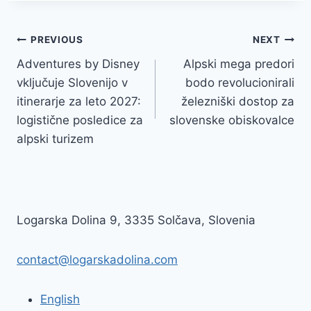
Navigacija
PREVIOUS
NEXT
Adventures by Disney
Alpski mega predori
prispevka
vključuje Slovenijo v
bodo revolucionirali
itinerarje za leto 2027:
železniški dostop za
logistične posledice za
slovenske obiskovalce
alpski turizem
Logarska Dolina 9, 3335 Solčava, Slovenia
contact@logarskadolina.com
English