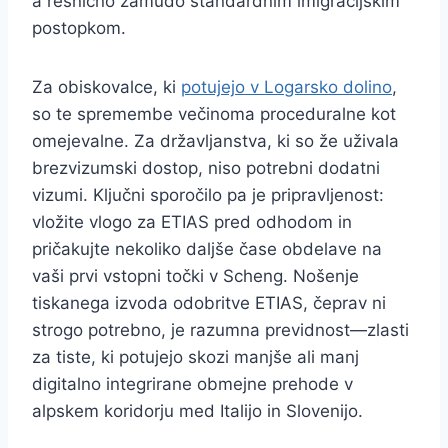
a resnično zamudo standardnim imigracijskim
postopkom.
Za obiskovalce, ki
potujejo v Logarsko dolino
,
so te spremembe večinoma proceduralne kot
omejevalne. Za državljanstva, ki so že uživala
brezvizumski dostop, niso potrebni dodatni
vizumi. Ključni sporočilo pa je pripravljenost:
vložite vlogo za ETIAS pred odhodom in
pričakujte nekoliko daljše čase obdelave na
vaši prvi vstopni točki v Scheng. Nošenje
tiskanega izvoda odobritve ETIAS, čeprav ni
strogo potrebno, je razumna previdnost—zlasti
za tiste, ki potujejo skozi manjše ali manj
digitalno integrirane obmejne prehode v
alpskem koridorju med Italijo in Slovenijo.