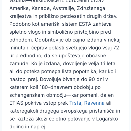
vizuma—obiskovalce iz Združenih držav
Amerike, Kanade, Avstralije, Združenega
kraljestva in približno petdesetih drugih držav.
Podobno kot ameriški sistem ESTA zahteva
spletno vlogo in simbolično pristojbino pred
odhodom. Odobritev je običajno izdana v nekaj
minutah, čeprav oblasti svetujejo vlogo vsaj 72
ur predhodno, da se upoštevajo občasne
zamude. Ko je izdana, dovoljenje velja tri leta
ali do poteka potnega lista popotnika, kar koli
nastopi prej. Dovoljuje bivanje do 90 dni v
katerem koli 180-dnevnem obdobju po
schengenskem območju—kar pomeni, da en
ETIAS pokriva vstop prek
Trsta
,
Ravenna
ali
kateregakoli drugega evropskega pristanišča in
se razteza skozi celotno potovanje v Logarsko
dolino in naprej.