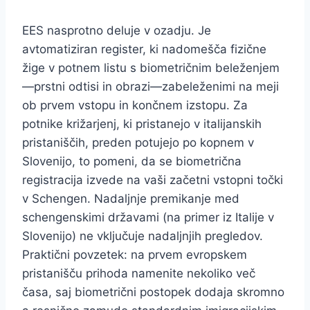
EES nasprotno deluje v ozadju. Je
avtomatiziran register, ki nadomešča fizične
žige v potnem listu s biometričnim beleženjem
—prstni odtisi in obrazi—zabeleženimi na meji
ob prvem vstopu in končnem izstopu. Za
potnike križarjenj, ki pristanejo v italijanskih
pristaniščih, preden potujejo po kopnem v
Slovenijo, to pomeni, da se biometrična
registracija izvede na vaši začetni vstopni točki
v Schengen. Nadaljnje premikanje med
schengenskimi državami (na primer iz Italije v
Slovenijo) ne vključuje nadaljnjih pregledov.
Praktični povzetek: na prvem evropskem
pristanišču prihoda namenite nekoliko več
časa, saj biometrični postopek dodaja skromno