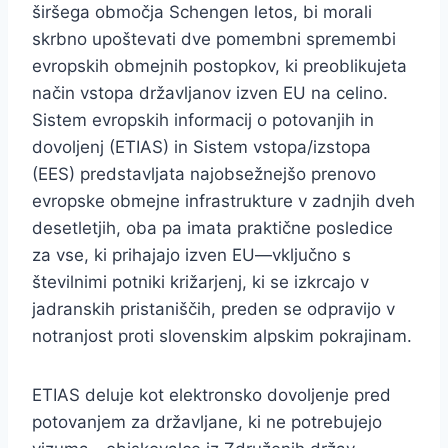
širšega območja Schengen letos, bi morali
skrbno upoštevati dve pomembni spremembi
evropskih obmejnih postopkov, ki preoblikujeta
način vstopa državljanov izven EU na celino.
Sistem evropskih informacij o potovanjih in
dovoljenj (ETIAS) in Sistem vstopa/izstopa
(EES) predstavljata najobsežnejšo prenovo
evropske obmejne infrastrukture v zadnjih dveh
desetletjih, oba pa imata praktične posledice
za vse, ki prihajajo izven EU—vključno s
številnimi potniki križarjenj, ki se izkrcajo v
jadranskih pristaniščih, preden se odpravijo v
notranjost proti slovenskim alpskim pokrajinam.
ETIAS deluje kot elektronsko dovoljenje pred
potovanjem za državljane, ki ne potrebujejo