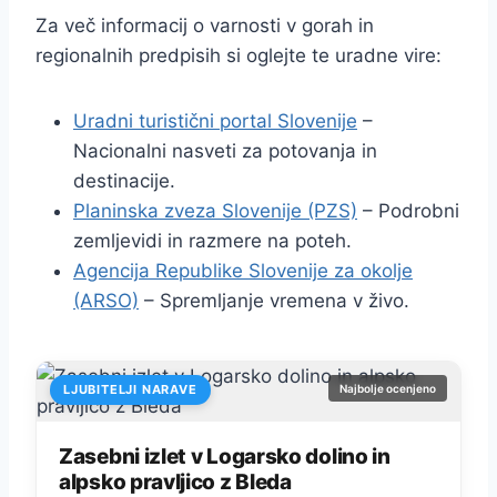
Za več informacij o varnosti v gorah in
regionalnih predpisih si oglejte te uradne vire:
Uradni turistični portal Slovenije
–
Nacionalni nasveti za potovanja in
destinacije.
Planinska zveza Slovenije (PZS)
– Podrobni
zemljevidi in razmere na poteh.
Agencija Republike Slovenije za okolje
(ARSO)
– Spremljanje vremena v živo.
LJUBITELJI NARAVE
Najbolje ocenjeno
Zasebni izlet v Logarsko dolino in
alpsko pravljico z Bleda