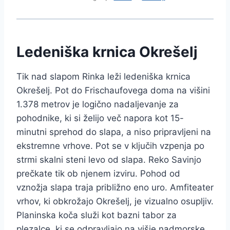
Ledeniška krnica Okrešelj
Tik nad slapom Rinka leži ledeniška krnica
Okrešelj. Pot do Frischaufovega doma na višini
1.378 metrov je logično nadaljevanje za
pohodnike, ki si želijo več napora kot 15-
minutni sprehod do slapa, a niso pripravljeni na
ekstremne vrhove. Pot se v ključih vzpenja po
strmi skalni steni levo od slapa. Reko Savinjo
prečkate tik ob njenem izviru. Pohod od
vznožja slapa traja približno eno uro. Amfiteater
vrhov, ki obkrožajo Okrešelj, je vizualno osupljiv.
Planinska koča služi kot bazni tabor za
plezalce, ki se odpravljajo na višje nadmorske