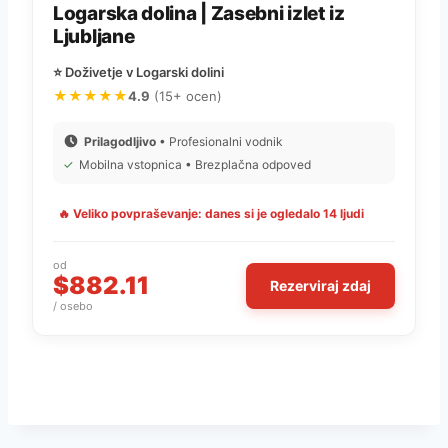
Logarska dolina | Zasebni izlet iz
Ljubljane
⭐ Doživetje v Logarski dolini
★★★★★
4.9
(15+ ocen)
Prilagodljivo
• Profesionalni vodnik
✓
Mobilna vstopnica • Brezplačna odpoved
🔥 Veliko povpraševanje: danes si je ogledalo 14 ljudi
od
$882.11
Rezerviraj zdaj
/ osebo