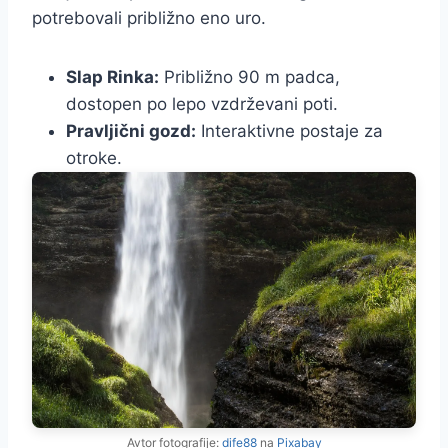
potrebovali približno eno uro.
Slap Rinka:
Približno 90 m padca,
dostopen po lepo vzdrževani poti.
Pravljični gozd:
Interaktivne postaje za
otroke.
Avtor fotografije:
dife88
na
Pixabay