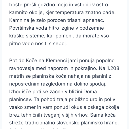
boste prešli gozdno mejo in vstopili v ostro
kamnito okolje, kjer temperatura znatno pade.
Kamnina je zelo porozen triasni apnenec.
Površinska voda hitro izgine v podzemne
kraške sisteme, kar pomeni, da morate vso
pitno vodo nositi s seboj.
Pot do Koče na Klemenči jami ponuja popolno
ravnovesje med naporom in pokrajino. Na 1.208
metrih se planinska koča nahaja na planini z
neposrednim razgledom na dolino spodaj.
Izhodišče poti se začne v bližini Doma
planincev. Ta pohod traja približno uro in pol v
vsako smer in vam ponudi okus alpskega okolja
brez tehničnih tveganj višjih vrhov. Sama koča
streže tradicionalno slovensko planinsko hrano.