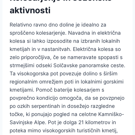
aktivnosti
Relativno ravno dno doline je idealno za
sproščeno kolesarjenje. Navadna in električna
kolesa si lahko izposodite na izbranih lokalnih
kmetijah in v nastanitvah. Električna kolesa so
zelo priporočljiva, če se nameravate spopasti s
strmejšimi odseki Solčavske panoramske ceste.
Ta visokogorska pot povezuje dolino s širšim
regionalnim omrežjem poti in lokalnimi gorskimi
kmetijami. Pomoč baterije kolesarjem s
povprečno kondicijo omogoča, da se povzpnejo
po ozkih serpentinah in dosežejo razgledne
točke, ki ponujajo pogled na celotne Kamniško-
Savinjske Alpe. Pot je dolga 21 kilometrov in
poteka mimo visokogorskih turističnih kmetij,