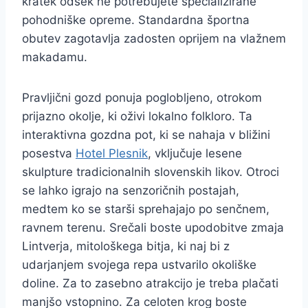
kratek odsek ne potrebujete specializirane
pohodniške opreme. Standardna športna
obutev zagotavlja zadosten oprijem na vlažnem
makadamu.
Pravljični gozd ponuja poglobljeno, otrokom
prijazno okolje, ki oživi lokalno folkloro. Ta
interaktivna gozdna pot, ki se nahaja v bližini
posestva
Hotel Plesnik
, vključuje lesene
skulpture tradicionalnih slovenskih likov. Otroci
se lahko igrajo na senzoričnih postajah,
medtem ko se starši sprehajajo po senčnem,
ravnem terenu. Srečali boste upodobitve zmaja
Lintverja, mitološkega bitja, ki naj bi z
udarjanjem svojega repa ustvarilo okoliške
doline. Za to zasebno atrakcijo je treba plačati
manjšo vstopnino. Za celoten krog boste