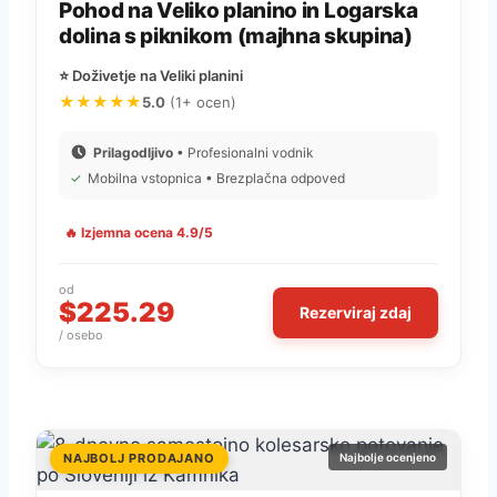
Pohod na Veliko planino in Logarska
dolina s piknikom (majhna skupina)
⭐ Doživetje na Veliki planini
★★★★★
5.0
(1+ ocen)
Prilagodljivo
• Profesionalni vodnik
✓
Mobilna vstopnica • Brezplačna odpoved
🔥 Izjemna ocena 4.9/5
od
$225.29
Rezerviraj zdaj
/ osebo
NAJBOLJ PRODAJANO
Najbolje ocenjeno