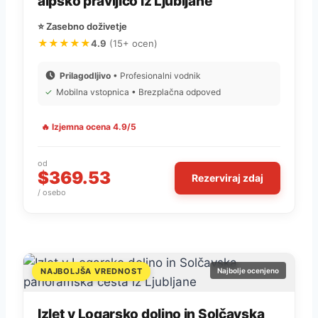
alpsko pravljico iz Ljubljane
⭐ Zasebno doživetje
★★★★★
4.9
(15+ ocen)
Prilagodljivo
• Profesionalni vodnik
✓
Mobilna vstopnica • Brezplačna odpoved
🔥 Izjemna ocena 4.9/5
od
$369.53
Rezerviraj zdaj
/ osebo
NAJBOLJŠA VREDNOST
Najbolje ocenjeno
Izlet v Logarsko dolino in Solčavska