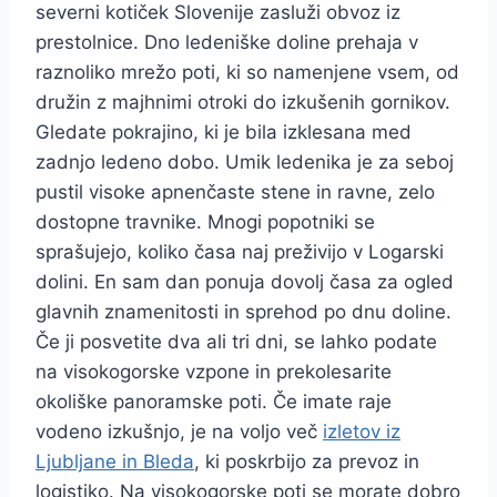
severni kotiček Slovenije zasluži obvoz iz
prestolnice. Dno ledeniške doline prehaja v
raznoliko mrežo poti, ki so namenjene vsem, od
družin z majhnimi otroki do izkušenih gornikov.
Gledate pokrajino, ki je bila izklesana med
zadnjo ledeno dobo. Umik ledenika je za seboj
pustil visoke apnenčaste stene in ravne, zelo
dostopne travnike. Mnogi popotniki se
sprašujejo, koliko časa naj preživijo v Logarski
dolini. En sam dan ponuja dovolj časa za ogled
glavnih znamenitosti in sprehod po dnu doline.
Če ji posvetite dva ali tri dni, se lahko podate
na visokogorske vzpone in prekolesarite
okoliške panoramske poti. Če imate raje
vodeno izkušnjo, je na voljo več
izletov iz
Ljubljane in Bleda
, ki poskrbijo za prevoz in
logistiko. Na visokogorske poti se morate dobro