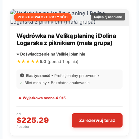
POSZUKIWACZE PRZYGÓD
Najlepiej oceniane
Wędrówka na Veliką planinę i Dolina
Logarska z piknikiem (mała grupa)
⭐ Doświadczenie na Velikiej planinie
★★★★★
5.0
(ponad 1 opinia)
Elastyczność
• Profesjonalny przewodnik
✓
Bilet mobilny • Bezpłatne anulowanie
🔥 Wyjątkowa ocena 4.9/5
od
$225.29
Zarezerwuj teraz
/ osoba