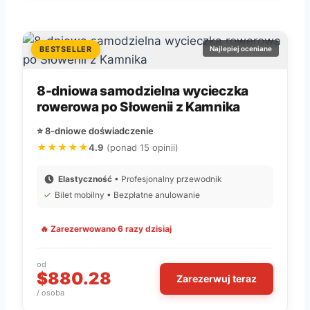
BESTSELLER
Najlepiej oceniane
8-dniowa samodzielna wycieczka
rowerowa po Słowenii z Kamnika
⭐ 8-dniowe doświadczenie
★★★★★
4.9
(ponad 15 opinii)
Elastyczność
• Profesjonalny przewodnik
✓
Bilet mobilny • Bezpłatne anulowanie
🔥 Zarezerwowano 6 razy dzisiaj
od
$880.28
Zarezerwuj teraz
/ osoba