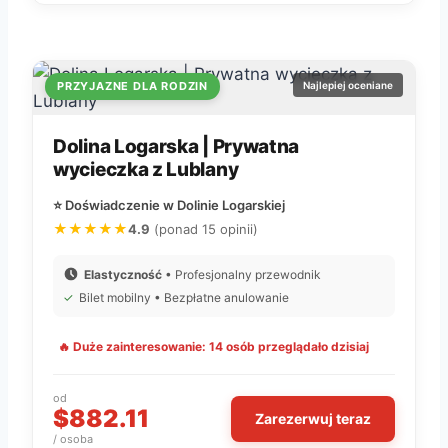
PRZYJAZNE DLA RODZIN
Najlepiej oceniane
Dolina Logarska | Prywatna
wycieczka z Lublany
⭐ Doświadczenie w Dolinie Logarskiej
★★★★★
4.9
(ponad 15 opinii)
Elastyczność
• Profesjonalny przewodnik
✓
Bilet mobilny • Bezpłatne anulowanie
🔥 Duże zainteresowanie: 14 osób przeglądało dzisiaj
od
$882.11
Zarezerwuj teraz
/ osoba