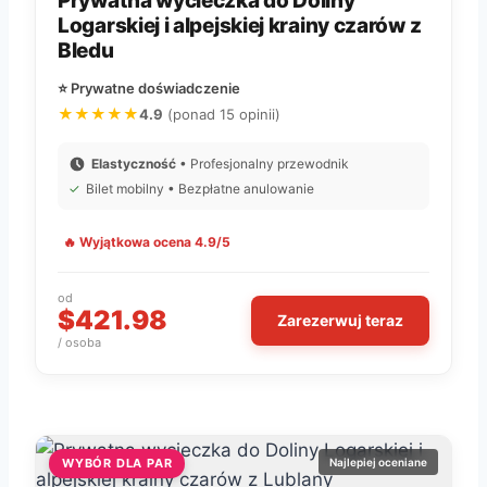
Prywatna wycieczka do Doliny
Logarskiej i alpejskiej krainy czarów z
Bledu
⭐ Prywatne doświadczenie
★★★★★
4.9
(ponad 15 opinii)
Elastyczność
• Profesjonalny przewodnik
✓
Bilet mobilny • Bezpłatne anulowanie
🔥 Wyjątkowa ocena 4.9/5
od
$421.98
Zarezerwuj teraz
/ osoba
WYBÓR DLA PAR
Najlepiej oceniane