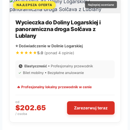
NAJLEPSZA OFERTA
Najlepiej oceniane
Wycieczka do Doliny Logarskiej i
panoramiczna droga Solčava z
Lublany
⭐ Doświadczenie w Dolinie Logarskiej
★★★★★
5.0
(ponad 4 opinie)
Elastyczność
• Profesjonalny przewodnik
✓
Bilet mobilny • Bezpłatne anulowanie
🔥 Profesjonalny lokalny przewodnik w cenie
od
$202.65
Zarezerwuj teraz
/ osoba