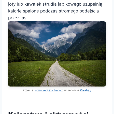
joty lub kawałek strudla jabłkowego uzupełnią
kalorie spalone podczas stromego podejścia
przez las.
Zdjęcie:
www-erzetich-com
w serwisie
Pixabay