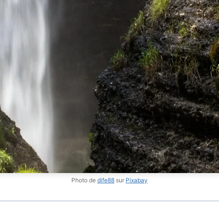
Photo de
dife88
sur
Pixabay