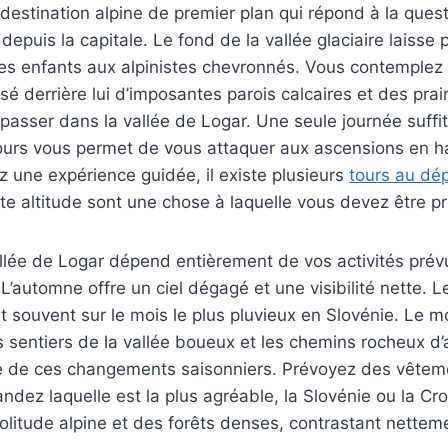
destination alpine de premier plan qui répond à la quest
depuis la capitale. Le fond de la vallée glaciaire laisse 
nes enfants aux alpinistes chevronnés. Vous contemplez 
aissé derrière lui d’imposantes parois calcaires et des pr
er dans la vallée de Logar. Une seule journée suffit pou
jours vous permet de vous attaquer aux ascensions en hau
 une expérience guidée, il existe plusieurs
tours au dép
ute altitude sont une chose à laquelle vous devez être p
llée de Logar dépend entièrement de vos activités prévu
L’automne offre un ciel dégagé et une visibilité nette. 
ent souvent sur le mois le plus pluvieux en Slovénie. Le 
les sentiers de la vallée boueux et les chemins rocheux 
pte de ces changements saisonniers. Prévoyez des vêtem
dez laquelle est la plus agréable, la Slovénie ou la Cr
olitude alpine et des forêts denses, contrastant netteme