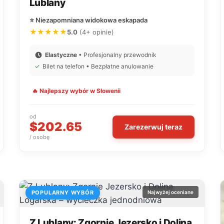
Lublany
⭐ Niezapomniana widokowa eskapada
★★★★★
5.0
(4+ opinie)
Elastyczne
• Profesjonalny przewodnik
✓
Bilet na telefon • Bezpłatne anulowanie
🔥 Najlepszy wybór w Słowenii
od
$202.65
Zarezerwuj teraz
/ osobę
POPULARNY WYBÓR
Najwyżej oceniane
Z Lublany: Zgornje Jezersko i Dolina