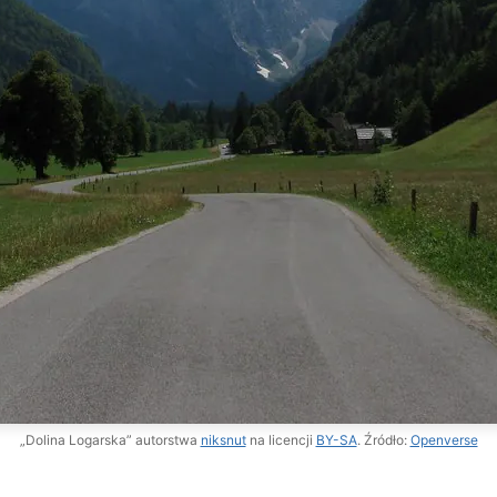
„Dolina Logarska” autorstwa
niksnut
na licencji
BY-SA
. Źródło:
Openverse