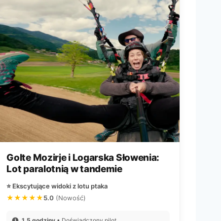
Golte Mozirje i Logarska Słowenia:
Lot paralotnią w tandemie
⭐ Ekscytujące widoki z lotu ptaka
★★★★★
5.0
(Nowość)
1,5 godziny
• Doświadczony pilot