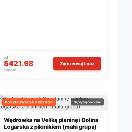
od
$421.98
Zarezerwuj teraz
/ osobę
POSZUKIWACZE PRZYGÓD
Najwyżej oceniane
Wędrówka na Veliką planinę i Dolina
Logarska z pikinikiem (mała grupa)