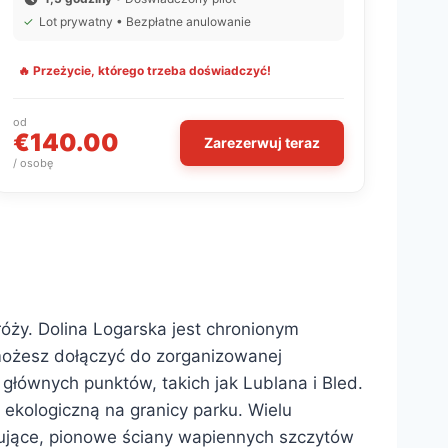
✓
Lot prywatny • Bezpłatne anulowanie
🔥 Przeżycie, którego trzeba doświadczyć!
od
€140.00
Zarezerwuj teraz
/ osobę
óży. Dolina Logarska jest chronionym
ożesz dołączyć do zorganizowanej
łównych punktów, takich jak Lublana i Bled.
 ekologiczną na granicy parku. Wielu
nujące, pionowe ściany wapiennych szczytów