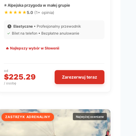
⭐ Alpejska przygoda w małej grupie
★★★★★
5.0
(1+ opinia)
Elastyczne
• Profesjonalny przewodnik
✓
Bilet na telefon • Bezpłatne anulowanie
🔥 Najlepszy wybór w Słowenii
od
$225.29
Zarezerwuj teraz
/ osobę
ZASTRZYK ADRENALINY
Najwyżej oceniane