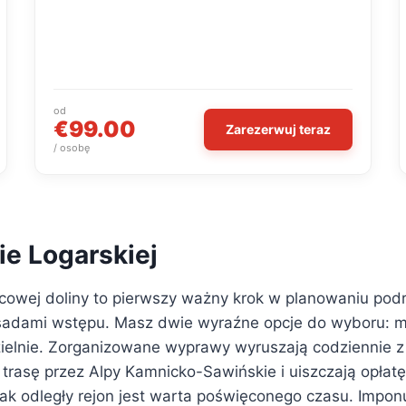
od
€99.00
Zarezerwuj teraz
/ osobę
ie Logarskiej
cowej doliny to pierwszy ważny krok w planowaniu podr
sadami wstępu. Masz dwie wyraźne opcje do wyboru: m
elnie. Zorganizowane wyprawy wyruszają codziennie z g
trasę przez Alpy Kamnicko-Sawińskie i uiszczają opłatę
ak odległy rejon jest warta poświęconego czasu. Impo