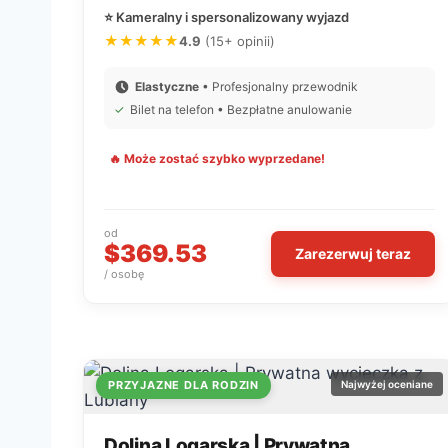
⭐ Kameralny i spersonalizowany wyjazd
★★★★★
4.9
(15+ opinii)
Elastyczne
• Profesjonalny przewodnik
✓
Bilet na telefon • Bezpłatne anulowanie
🔥 Może zostać szybko wyprzedane!
od
$369.53
Zarezerwuj teraz
/ osobę
PRZYJAZNE DLA RODZIN
Najwyżej oceniane
Dolina Logarska | Prywatna