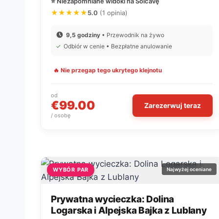
⭐ Niezapomniane widoki na Solčavę
★★★★★
5.0
(1 opinia)
9,5 godziny
• Przewodnik na żywo
✓
Odbiór w cenie • Bezpłatne anulowanie
🔥 Nie przegap tego ukrytego klejnotu
od
€99.00
Zarezerwuj teraz
/ osobę
WYBÓR PAR
Najwyżej oceniane
Prywatna wycieczka: Dolina
Logarska i Alpejska Bajka z Lublany