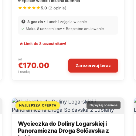
⭐ Epickie widoki i lokalna kuchnia
★★★★★
5.0
(2 opinie)
8 godzin
• Lunch i zdjęcia w cenie
✓
Maks. 8 uczestników • Bezpłatne anulowanie
🔥 Limit do 8 uczestników!
od
€170.00
Zarezerwuj teraz
/ osobę
NAJLEPSZA OFERTA
Najwyżej oceniane
Wycieczka do Doliny Logarskiej i
Panoramiczna Droga Solčavska z