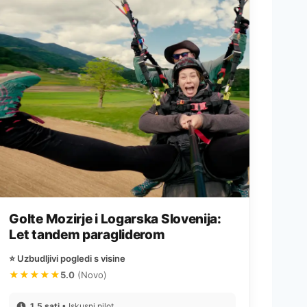
Golte Mozirje i Logarska Slovenija:
Let tandem paragliderom
⭐ Uzbudljivi pogledi s visine
★★★★★
5.0
(Novo)
1,5 sati
• Iskusni pilot