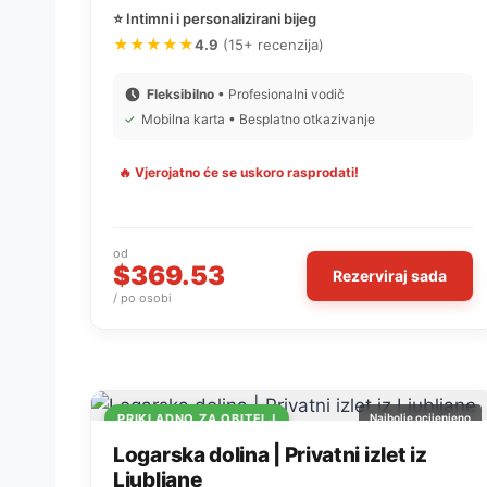
⭐ Intimni i personalizirani bijeg
★★★★★
4.9
(15+ recenzija)
Fleksibilno
• Profesionalni vodič
✓
Mobilna karta • Besplatno otkazivanje
🔥 Vjerojatno će se uskoro rasprodati!
od
$369.53
Rezerviraj sada
/ po osobi
PRIKLADNO ZA OBITELJ
Najbolje ocijenjeno
Logarska dolina | Privatni izlet iz
Ljubljane