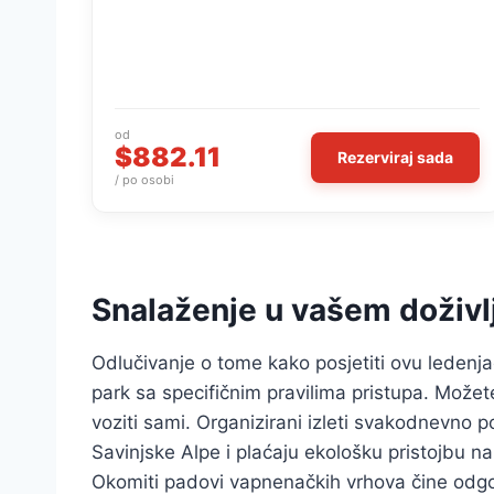
od
$882.11
Rezerviraj sada
/ po osobi
Snalaženje u vašem doživl
Odlučivanje o tome kako posjetiti ovu ledenjač
park sa specifičnim pravilima pristupa. Možet
voziti sami. Organizirani izleti svakodnevno p
Savinjske Alpe i plaćaju ekološku pristojbu na
Okomiti padovi vapnenačkih vrhova čine odgo