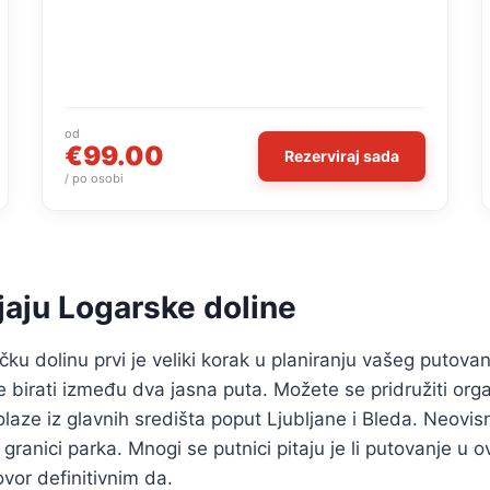
od
€99.00
Rezerviraj sada
/ po osobi
jaju Logarske doline
ku dolinu prvi je veliki korak u planiranju vašeg putovan
e birati između dva jasna puta. Možete se pridružiti or
olaze iz glavnih središta poput Ljubljane i Bleda. Neovi
 granici parka. Mnogi se putnici pitaju je li putovanje u
vor definitivnim da.