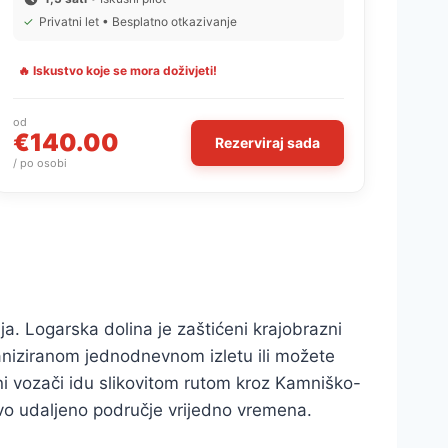
✓
Privatni let • Besplatno otkazivanje
🔥 Iskustvo koje se mora doživjeti!
od
€140.00
Rezerviraj sada
/ po osobi
ja. Logarska dolina je zaštićeni krajobrazni
ganiziranom jednodnevnom izletu ili možete
sni vozači idu slikovitom rutom kroz Kamniško-
 ovo udaljeno područje vrijedno vremena.