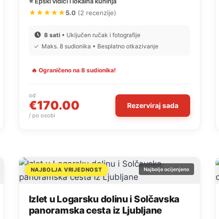
⭐ Epski vidici i lokalna kuhinja
★★★★★
5.0
(2 recenzije)
8 sati
• Uključen ručak i fotografije
✓
Maks. 8 sudionika • Besplatno otkazivanje
🔥 Ograničeno na 8 sudionika!
od
€170.00
Rezerviraj sada
/ po osobi
NAJBOLJA VRIJEDNOST
Najbolje ocijenjeno
Izlet u Logarsku dolinu i Solčavska
panoramska cesta iz Ljubljane