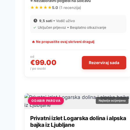
⭐ Nezaboravni pogledi na Solčavu
★★★★★
5.0
(1 recenzija)
9,5 sati
• Vodič uživo
✓
Uključen prijevoz • Besplatno otkazivanje
🔥 Ne propustite ovaj skriveni dragulj
od
€99.00
Rezerviraj sada
/ po osobi
ODABIR PAROVA
Najbolje ocijenjeno
Privatni izlet Logarska dolina i alpska
bajka iz Ljubljane