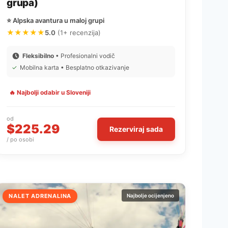
grupa)
⭐ Alpska avantura u maloj grupi
★★★★★
5.0
(1+ recenzija)
Fleksibilno
• Profesionalni vodič
✓
Mobilna karta • Besplatno otkazivanje
🔥 Najbolji odabir u Sloveniji
od
$225.29
Rezerviraj sada
/ po osobi
NALET ADRENALINA
Najbolje ocijenjeno