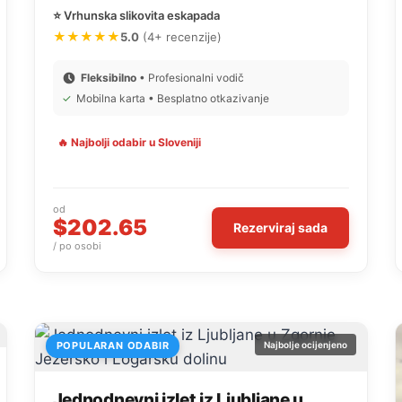
⭐ Vrhunska slikovita eskapada
★★★★★
5.0
(4+ recenzije)
Fleksibilno
• Profesionalni vodič
✓
Mobilna karta • Besplatno otkazivanje
🔥 Najbolji odabir u Sloveniji
od
$202.65
Rezerviraj sada
/ po osobi
POPULARAN ODABIR
Najbolje ocijenjeno
Jednodnevni izlet iz Ljubljane u