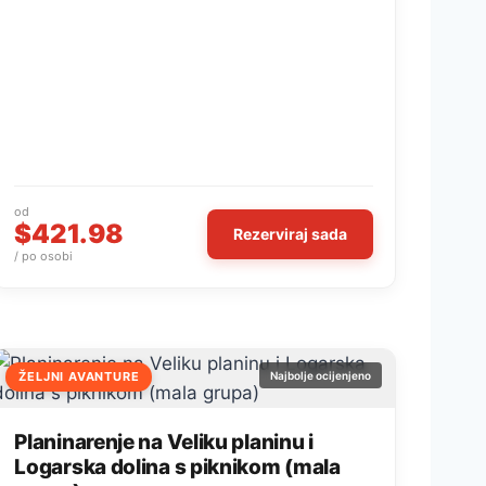
od
$421.98
Rezerviraj sada
/ po osobi
ŽELJNI AVANTURE
Najbolje ocijenjeno
Planinarenje na Veliku planinu i
Logarska dolina s piknikom (mala