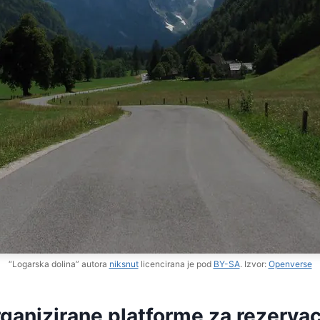
“Logarska dolina” autora
niksnut
licencirana je pod
BY-SA
. Izvor:
Openverse
rganizirane platforme za rezervac