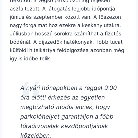
bekötőút a végső parkolózónáig teljesen
aszfaltozott. A látogatás legjobb időpontja
június és szeptember között van. A főszezon
nagy forgalmat hoz ezekre a keskeny utakra.
Júliusban hosszú sorokra számíthat a fizetési
bódénál. A díjszedők hatékonyak. Több tucat
külföldi hitelkártya feldolgozása azonban még
így is időbe telik.
A nyári hónapokban a reggel 9:00
óra előtti érkezés az egyetlen
megbízható módja annak, hogy
parkolóhelyet garantáljon a főbb
túraútvonalak kezdőpontjainak
közelében.