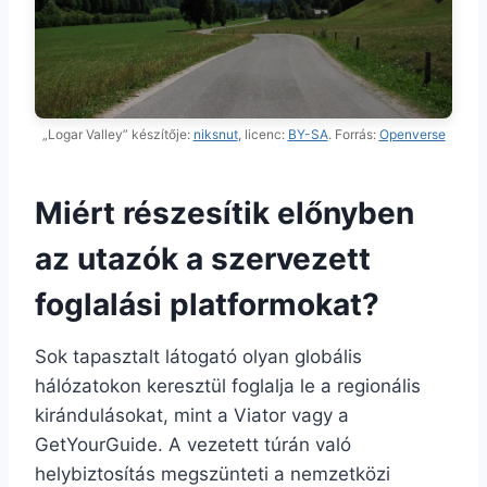
„Logar Valley” készítője:
niksnut
, licenc:
BY-SA
. Forrás:
Openverse
Miért részesítik előnyben
az utazók a szervezett
foglalási platformokat?
Sok tapasztalt látogató olyan globális
hálózatokon keresztül foglalja le a regionális
kirándulásokat, mint a Viator vagy a
GetYourGuide. A vezetett túrán való
helybiztosítás megszünteti a nemzetközi