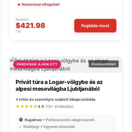
🔥 Hamarosan elfogyhat!
Kezdőár:
$421.98
Foglalás most
/ fő
PÁROKNAK AJÁNLOTT
Kiválóra értékelt
Privát túra a Logar-völgybe és az
alpesi mesevilágba Ljubljanából
⭐ Intim és személyre szabott kikapcsolódás
★★★★★
4.9
(15+ értékelés)
Rugalmas
• Professzionális idegenvezető
✓
Mobiljegy • Ingyenes lemondás