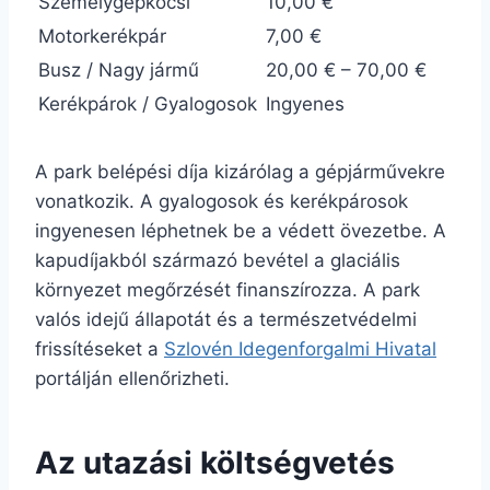
Személygépkocsi
10,00 €
Motorkerékpár
7,00 €
Busz / Nagy jármű
20,00 € – 70,00 €
Kerékpárok / Gyalogosok
Ingyenes
A park belépési díja kizárólag a gépjárművekre
vonatkozik. A gyalogosok és kerékpárosok
ingyenesen léphetnek be a védett övezetbe. A
kapudíjakból származó bevétel a glaciális
környezet megőrzését finanszírozza. A park
valós idejű állapotát és a természetvédelmi
frissítéseket a
Szlovén Idegenforgalmi Hivatal
portálján ellenőrizheti.
Az utazási költségvetés