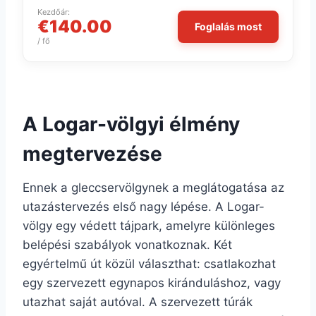
Kezdőár:
€140.00
Foglalás most
/ fő
A Logar-völgyi élmény
megtervezése
Ennek a gleccservölgynek a meglátogatása az
utazástervezés első nagy lépése. A Logar-
völgy egy védett tájpark, amelyre különleges
belépési szabályok vonatkoznak. Két
egyértelmű út közül választhat: csatlakozhat
egy szervezett egynapos kiránduláshoz, vagy
utazhat saját autóval. A szervezett túrák