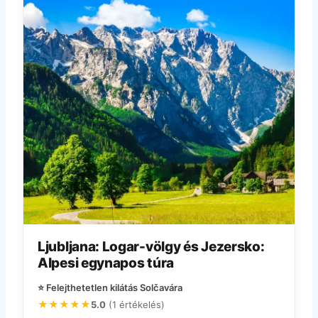
Ljubljana: Logar-völgy és Jezersko:
Alpesi egynapos túra
⭐ Felejthetetlen kilátás Solčavára
★★★★★
5.0
(1 értékelés)