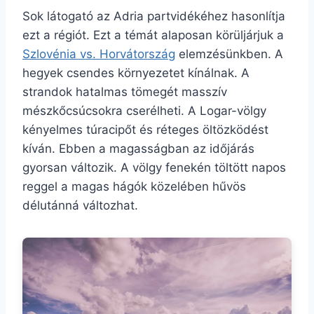
Sok látogató az Adria partvidékéhez hasonlítja
ezt a régiót. Ezt a témát alaposan körüljárjuk a
Szlovénia vs. Horvátország
elemzésünkben. A
hegyek csendes környezetet kínálnak. A
strandok hatalmas tömegét masszív
mészkőcsúcsokra cserélheti. A Logar-völgy
kényelmes túracipőt és réteges öltözködést
kíván. Ebben a magasságban az időjárás
gyorsan változik. A völgy fenekén töltött napos
reggel a magas hágók közelében hűvös
délutánná változhat.