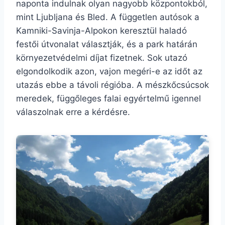
naponta indulnak olyan nagyobb központokból,
mint Ljubljana és Bled. A független autósok a
Kamniki-Savinja-Alpokon keresztül haladó
festői útvonalat választják, és a park határán
környezetvédelmi díjat fizetnek. Sok utazó
elgondolkodik azon, vajon megéri-e az időt az
utazás ebbe a távoli régióba. A mészkőcsúcsok
meredek, függőleges falai egyértelmű igennel
válaszolnak erre a kérdésre.