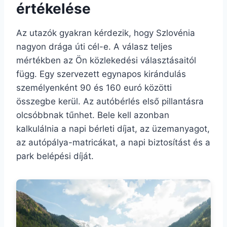
értékelése
Az utazók gyakran kérdezik, hogy Szlovénia
nagyon drága úti cél-e. A válasz teljes
mértékben az Ön közlekedési választásaitól
függ. Egy szervezett egynapos kirándulás
személyenként 90 és 160 euró közötti
összegbe kerül. Az autóbérlés első pillantásra
olcsóbbnak tűnhet. Bele kell azonban
kalkulálnia a napi bérleti díjat, az üzemanyagot,
az autópálya-matricákat, a napi biztosítást és a
park belépési díját.