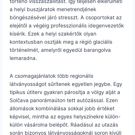
történő visszaszállítást. Így teljesen elkerülheti
a helyi buszjáratok menetrendjének
böngészésével járó stresszt. A csoportokat az
elejétől a végéig professzionális idegenvezetők
kísérik. Ezek a helyi szakértők olyan
kontextusban osztják meg a régió glaciális
történelmét, amelyről egyedül barangolva
lemaradna.
A csomagajánlatok több regionális
látványosságot sűrítenek egyetlen jegybe. Egy
tipikus útiterv gyakran párosítja a völgy alját a
Solčava panorámaúton tett autózással. Ezen
állomások kombinálása sokkal jobb értéket
képvisel, mintha az egyes helyszínekre külön-
külön vásárolna belépőt. Ráadásul az utazás
során bizonyos látványosságoknál soron kívüli