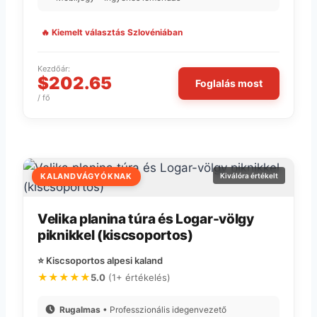
🔥 Kiemelt választás Szlovéniában
Kezdőár:
$202.65
Foglalás most
/ fő
KALANDVÁGYÓKNAK
Kiválóra értékelt
Velika planina túra és Logar-völgy
piknikkel (kiscsoportos)
⭐ Kiscsoportos alpesi kaland
★★★★★
5.0
(1+ értékelés)
Rugalmas
• Professzionális idegenvezető