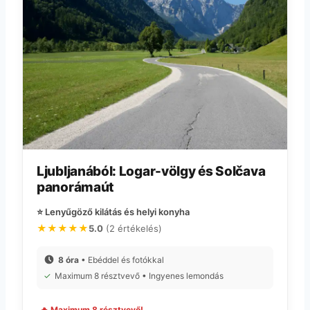
Ljubljanából: Logar-völgy és Solčava
panorámaút
⭐ Lenyűgöző kilátás és helyi konyha
★★★★★
5.0
(2 értékelés)
8 óra
• Ebéddel és fotókkal
✓
Maximum 8 résztvevő • Ingyenes lemondás
🔥 Maximum 8 résztvevő!