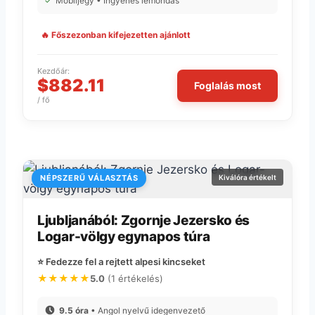
✓
Mobiljegy • Ingyenes lemondás
🔥 Főszezonban kifejezetten ajánlott
Kezdőár:
$882.11
Foglalás most
/ fő
NÉPSZERŰ VÁLASZTÁS
Kiválóra értékelt
Ljubljanából: Zgornje Jezersko és
Logar-völgy egynapos túra
⭐ Fedezze fel a rejtett alpesi kincseket
★★★★★
5.0
(1 értékelés)
9.5 óra
• Angol nyelvű idegenvezető