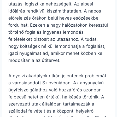
utazási logisztika nehézségeit. Az alpesi
időjárás rendkívül kiszámíthatatlan. A napos
előrejelzés órákon belül heves esőzésekbe
fordulhat. Ezeken a nagy hálózatokon keresztül
történő foglalás ingyenes lemondási
feltételeket biztosít az utazáshoz. A tudat,
hogy költségek nélkül lemondhatja a foglalást,
igazi nyugalmat ad, amikor menet közben kell
módosítania az útitervet.
A nyelvi akadályok ritkán jelentenek problémát
a városiasodott Szlovéniában. Az anyanyelvű
ügyfélszolgálathoz való hozzáférés azonban
felbecsülhetetlen értékű, ha késés történik. A
szervezett utak általában tartalmazzák a
szállodai felvételt és a központi helyekről