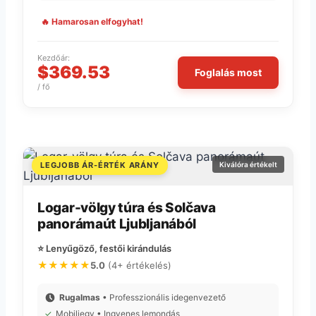
🔥 Hamarosan elfogyhat!
Kezdőár:
$369.53
Foglalás most
/ fő
LEGJOBB ÁR-ÉRTÉK ARÁNY
Kiválóra értékelt
Logar-völgy túra és Solčava
panorámaút Ljubljanából
⭐ Lenyűgöző, festői kirándulás
★★★★★
5.0
(4+ értékelés)
Rugalmas
• Professzionális idegenvezető
✓
Mobiljegy • Ingyenes lemondás