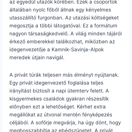
az egyedül utazók körében. Ezek a csoportok
általában nyolc főből állnak egy kényelmes
utasszállító furgonban. Az utazási költségeket
megosztja a többi látogatóval. Ez a formátum
nagyon társaságkedvelő. A világ minden tájáról
érkező emberekkel találkozhat, miközben az
idegenvezetője a Kamnik-Savinja-Alpok
meredek útjain navigál.
A privát túrák teljesen más élményt nyújtanak.
Egy privát idegenvezető foglalása teljes
irányítást biztosít a napi ütemterv felett. A
kisgyermekes családok gyakran részesítik
előnyben ezt a lehetőséget. Kérhet extra
megállókat az útvonal mentén fényképezés
céljából. A sofőrje megvárja, ha úgy dönt, hogy
meghosszabbítja az ebédszünetet. A privát