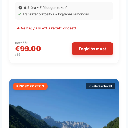
9.5 óra
• Élő idegenvezető
✓
Transzfer biztosítva • Ingyenes lemondás
🔥 Ne hagyja ki ezt a rejtett kincset!
Kezdőár:
€99.00
Foglalás most
/ fő
KISCSOPORTOS
Kiválóra értékelt