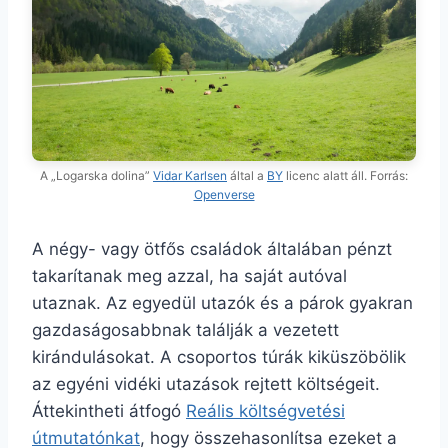
A „Logarska dolina”
Vidar Karlsen
által a
BY
licenc alatt áll. Forrás:
Openverse
A négy- vagy ötfős családok általában pénzt
takarítanak meg azzal, ha saját autóval
utaznak. Az egyedül utazók és a párok gyakran
gazdaságosabbnak találják a vezetett
kirándulásokat. A csoportos túrák kiküszöbölik
az egyéni vidéki utazások rejtett költségeit.
Áttekintheti átfogó
Reális költségvetési
útmutatónkat
, hogy összehasonlítsa ezeket a