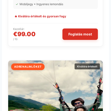
✓
Mobiljegy • Ingyenes lemondás
🔥 Kiválóra értékelt és gyorsan fogy
Kezdőár:
€99.00
Foglalás most
/ fő
ADRENALINLÖKET
Kiválóra értékelt