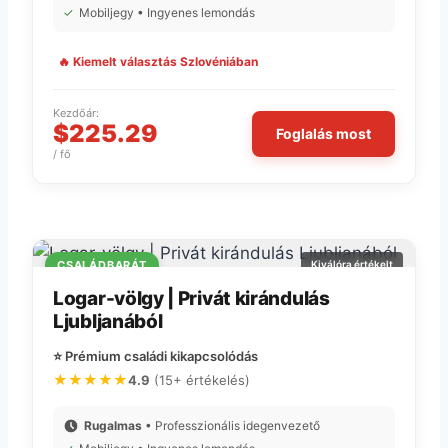
✓
Mobiljegy • Ingyenes lemondás
🔥 Kiemelt választás Szlovéniában
Kezdőár:
$225.29
Foglalás most
/ fő
CSALÁDBARÁT
Kiválóra értékelt
Logar-völgy | Privát kirándulás
Ljubljanából
⭐ Prémium családi kikapcsolódás
★★★★★
4.9
(15+ értékelés)
Rugalmas
• Professzionális idegenvezető