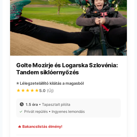
Golte Mozirje és Logarska Szlovénia:
Tandem siklóernyőzés
⭐ Lélegzetelállító kilátás a magasból
★★★★★
5.0
(Új)
1.5 óra
• Tapasztalt pilóta
✓
Privát repülés • Ingyenes lemondás
🔥 Bakancslistás élmény!