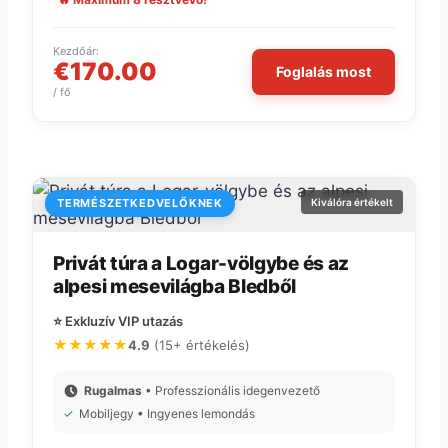
Kezdőár:
€170.00
Foglalás most
/ fő
TERMÉSZETKEDVELŐKNEK
Kiválóra értékelt
Privát túra a Logar-völgybe és az
alpesi mesevilágba Bledből
⭐ Exkluzív VIP utazás
★★★★★
4.9
(15+ értékelés)
Rugalmas
• Professzionális idegenvezető
✓
Mobiljegy • Ingyenes lemondás