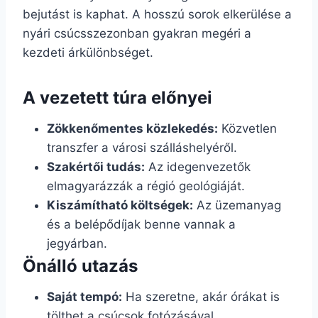
bejutást is kaphat. A hosszú sorok elkerülése a
nyári csúcsszezonban gyakran megéri a
kezdeti árkülönbséget.
A vezetett túra előnyei
Zökkenőmentes közlekedés:
Közvetlen
transzfer a városi szálláshelyéről.
Szakértői tudás:
Az idegenvezetők
elmagyarázzák a régió geológiáját.
Kiszámítható költségek:
Az üzemanyag
és a belépődíjak benne vannak a
jegyárban.
Önálló utazás
Saját tempó:
Ha szeretne, akár órákat is
tölthet a csúcsok fotózásával.