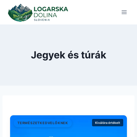
Skip
to
content
Jegyek és túrák
TERMÉSZETKEDVELŐKNEK
Kiválóra értékelt