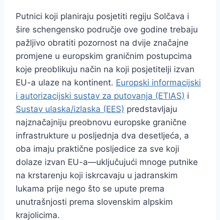
Putnici koji planiraju posjetiti regiju Solčava i
šire schengensko područje ove godine trebaju
pažljivo obratiti pozornost na dvije značajne
promjene u europskim graničnim postupcima
koje preoblikuju način na koji posjetitelji izvan
EU-a ulaze na kontinent.
Europski informacijski
i autorizacijski sustav za putovanja (ETIAS)
i
Sustav ulaska/izlaska (EES)
predstavljaju
najznačajniju preobnovu europske granične
infrastrukture u posljednja dva desetljeća, a
oba imaju praktične posljedice za sve koji
dolaze izvan EU-a—uključujući mnoge putnike
na krstarenju koji iskrcavaju u jadranskim
lukama prije nego što se upute prema
unutrašnjosti prema slovenskim alpskim
krajolicima.