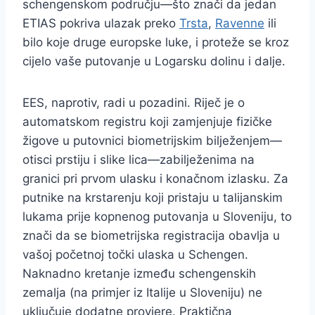
schengenskom području—što znači da jedan
ETIAS pokriva ulazak preko
Trsta
,
Ravenne
ili
bilo koje druge europske luke, i proteže se kroz
cijelo vaše putovanje u Logarsku dolinu i dalje.
EES, naprotiv, radi u pozadini. Riječ je o
automatskom registru koji zamjenjuje fizičke
žigove u putovnici biometrijskim bilježenjem—
otisci prstiju i slike lica—zabilježenima na
granici pri prvom ulasku i konačnom izlasku. Za
putnike na krstarenju koji pristaju u talijanskim
lukama prije kopnenog putovanja u Sloveniju, to
znači da se biometrijska registracija obavlja u
vašoj početnoj točki ulaska u Schengen.
Naknadno kretanje između schengenskih
zemalja (na primjer iz Italije u Sloveniju) ne
uključuje dodatne provjere. Praktična