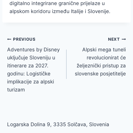
digitalno integrirane granične prijelaze u
alpskom koridoru između Italije i Slovenije.
Navigacija
PREVIOUS
NEXT
Adventures by Disney
Alpski mega tuneli
objava
uključuje Sloveniju u
revolucionirat će
itinerare za 2027.
željeznički pristup za
godinu: Logističke
slovenske posjetitelje
implikacije za alpski
turizam
Logarska Dolina 9, 3335 Solčava, Slovenia