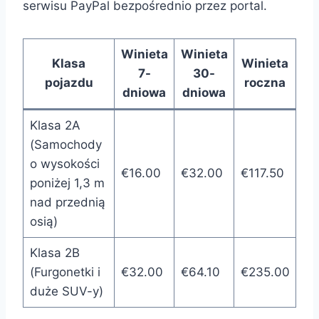
serwisu PayPal bezpośrednio przez portal.
Winieta
Winieta
Klasa
Winieta
7-
30-
pojazdu
roczna
dniowa
dniowa
Klasa 2A
(Samochody
o wysokości
€16.00
€32.00
€117.50
poniżej 1,3 m
nad przednią
osią)
Klasa 2B
(Furgonetki i
€32.00
€64.10
€235.00
duże SUV-y)