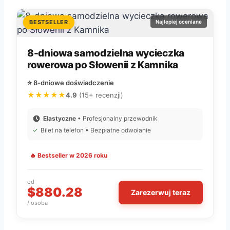
BESTSELLER
Najlepiej oceniane
8-dniowa samodzielna wycieczka
rowerowa po Słowenii z Kamnika
⭐ 8-dniowe doświadczenie
★★★★★
4.9
(15+ recenzji)
Elastyczne
• Profesjonalny przewodnik
✓
Bilet na telefon • Bezpłatne odwołanie
🔥 Bestseller w 2026 roku
od
$880.28
Zarezerwuj teraz
/ osoba