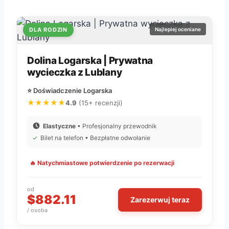
DLA RODZIN
Najlepiej oceniane
Dolina Logarska | Prywatna
wycieczka z Lublany
⭐ Doświadczenie Logarska
★★★★★
4.9
(15+ recenzji)
Elastyczne
• Profesjonalny przewodnik
✓
Bilet na telefon • Bezpłatne odwołanie
🔥 Natychmiastowe potwierdzenie po rezerwacji
od
$882.11
Zarezerwuj teraz
/ osoba