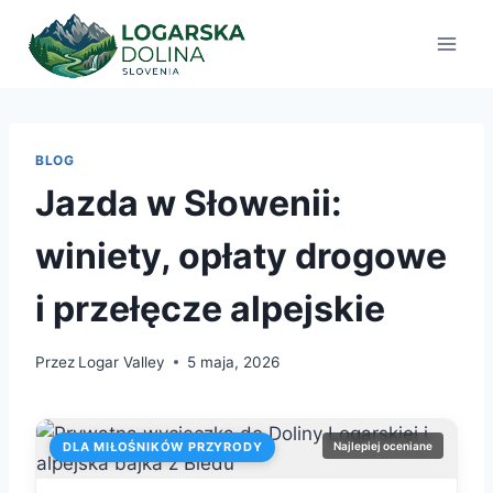
Przejdź
do
treści
BLOG
Jazda w Słowenii:
winiety, opłaty drogowe
i przełęcze alpejskie
Przez
Logar Valley
5 maja, 2026
DLA MIŁOŚNIKÓW PRZYRODY
Najlepiej oceniane