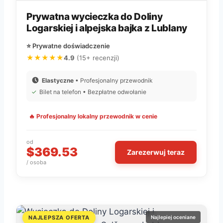
Prywatna wycieczka do Doliny
Logarskiej i alpejska bajka z Lublany
⭐ Prywatne doświadczenie
★★★★★
4.9
(15+ recenzji)
Elastyczne
• Profesjonalny przewodnik
✓
Bilet na telefon • Bezpłatne odwołanie
🔥 Profesjonalny lokalny przewodnik w cenie
od
$369.53
Zarezerwuj teraz
/ osoba
NAJLEPSZA OFERTA
Najlepiej oceniane