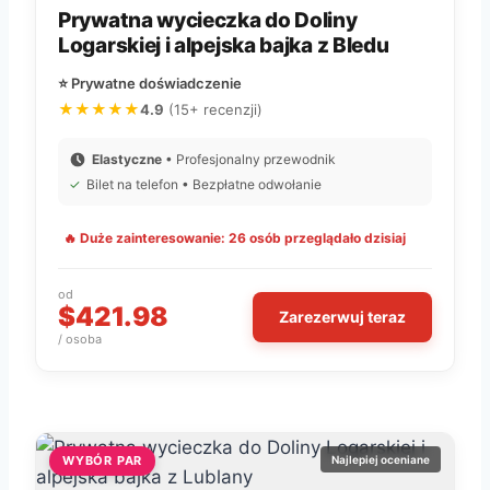
Prywatna wycieczka do Doliny
Logarskiej i alpejska bajka z Bledu
⭐ Prywatne doświadczenie
★★★★★
4.9
(15+ recenzji)
Elastyczne
• Profesjonalny przewodnik
✓
Bilet na telefon • Bezpłatne odwołanie
🔥 Duże zainteresowanie: 26 osób przeglądało dzisiaj
od
$421.98
Zarezerwuj teraz
/ osoba
WYBÓR PAR
Najlepiej oceniane