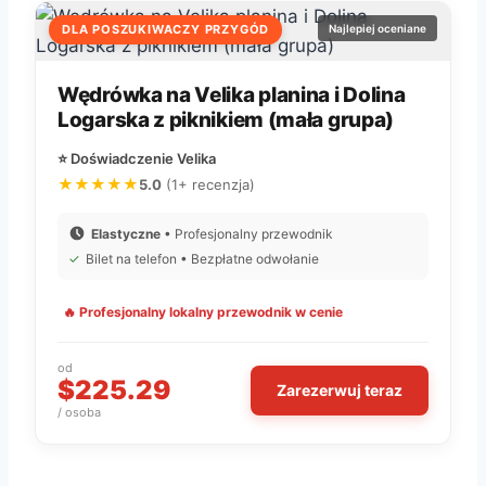
DLA POSZUKIWACZY PRZYGÓD
Najlepiej oceniane
Wędrówka na Velika planina i Dolina
Logarska z piknikiem (mała grupa)
⭐ Doświadczenie Velika
★★★★★
5.0
(1+ recenzja)
Elastyczne
• Profesjonalny przewodnik
✓
Bilet na telefon • Bezpłatne odwołanie
🔥 Profesjonalny lokalny przewodnik w cenie
od
$225.29
Zarezerwuj teraz
/ osoba