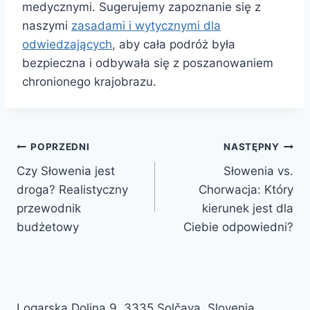
medycznymi. Sugerujemy zapoznanie się z
naszymi
zasadami i wytycznymi dla
odwiedzających
, aby cała podróż była
bezpieczna i odbywała się z poszanowaniem
chronionego krajobrazu.
Nawigacja
POPRZEDNI
NASTĘPNY
Czy Słowenia jest
Słowenia vs.
wpisu
droga? Realistyczny
Chorwacja: Który
przewodnik
kierunek jest dla
budżetowy
Ciebie odpowiedni?
Logarska Dolina 9, 3335 Solčava, Slovenia