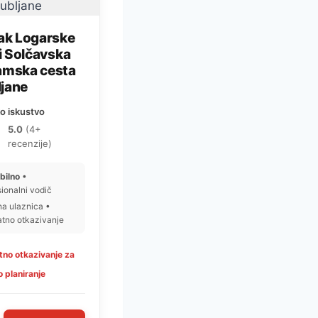
ak Logarske
 i Solčavska
amska cesta
ljane
o iskustvo
5.0
(4+
recenzije)
ibilno
•
sionalni vodič
a ulaznica •
atno otkazivanje
tno otkazivanje za
o planiranje