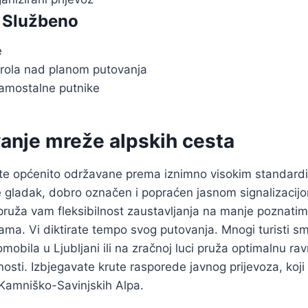
/ Službeno
e
rola nad planom putovanja
samostalne putnike
anje mreže alpskih cesta
te općenito održavane prema iznimno visokim standardi
 gladak, dobro označen i popraćen jasnom signalizacijo
pruža vam fleksibilnost zaustavljanja na manje poznatim
ma. Vi diktirate tempo svog putovanja. Mnogi turisti s
omobila u Ljubljani ili na zračnoj luci pruža optimalnu r
nosti. Izbjegavate krute rasporede javnog prijevoza, koji 
a Kamniško-Savinjskih Alpa.