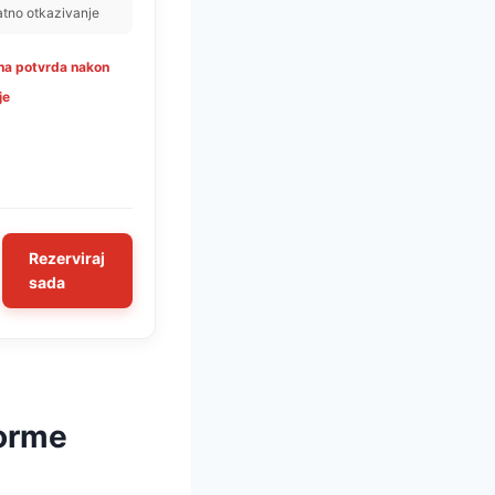
atno otkazivanje
na potvrda nakon
je
Rezerviraj
sada
forme