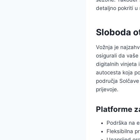
detaljno pokriti u
Sloboda o
Vožnja je najzahv
osigurali da vaše
digitalnih vinjet
autocesta koja po
područja Solčave 
prijevoje.
Platforme za
Podrška na e
Fleksibilna p
Unaprijed org