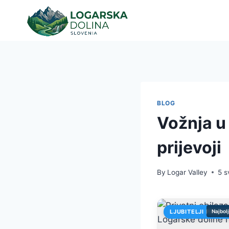
Skip
to
content
BLOG
Vožnja u 
prijevoji
By
Logar Valley
5 s
LJUBITELJI PRIRO
Najbol