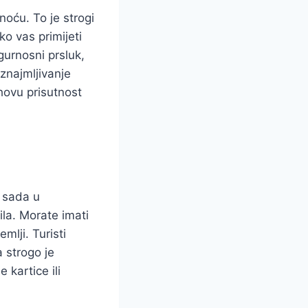
noću. To je strogi
o vas primijeti
igurnosni prsluk,
iznajmljivanje
ihovu prisutnost
e sada u
la. Morate imati
mlji. Turisti
a strogo je
 kartice ili