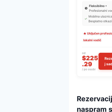
Fleksibilno
•
Profesionalni vo
Mobilna ulaznic
✓
Besplatno otkaz
🔥 Uključen profesi
lokalni vodič
od
$225
Reze
.29
j sa
/ po osobi
Rezervaci
naspram s