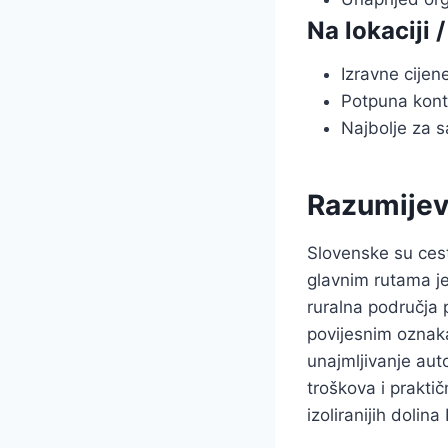
Na lokaciji 
Izravne cijen
Potpuna kont
Najbolje za 
Razumijev
Slovenske su ces
glavnim rutama je
ruralna područja 
povijesnim oznaka
unajmljivanje aut
troškova i praktič
izoliranijih dolin