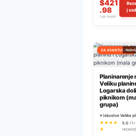
$421
Reze
.98
j sa
/ po osobi
ZA AVANTURISTE
Najbol
Planinarenje 
Veliku planinu
Logarska dol
piknikom (ma
grupa)
⭐ Iskustvo Velike p
★★★★
5.0
(1+
★
recenzi