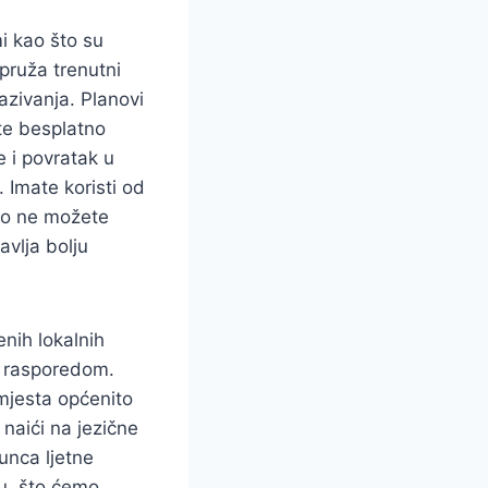
mi kao što su
 pruža trenutni
kazivanja. Planovi
te besplatno
e i povratak u
 Imate koristi od
vno ne možete
avlja bolju
enih lokalnih
m rasporedom.
 mjesta općenito
naići na jezične
unca ljetne
ju, što ćemo