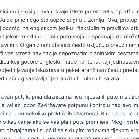
ici radije osiguravaju svoje izlete putem velikih platfor
rGuide prije nego što uopće stignu u zemlju. Ovaj pristup
j podršci na engleskom jeziku i fleksibilnim pravilima ot
ju tijekom međunarodnih putovanja, a spoznaja da može
avi mir. Organizirani obilasci često uključuju preuzimanj
ći vas stresa navigacije nepoznatim planinskim cestama.
diča koji govore engleski i nude kontekst koji jednosta
 Objedinjavanje iskustava u paket aranžman često predst
dinačnog sastavljanja tranzitnih i ulaznih karata.
ravan put, kupnja ulaznica na licu mjesta ili putem služb
je valjan izbor. Zadržavate potpunu kontrolu nad svoji
i na umu nekoliko praktičnih stvarnosti. Kupnja na licu
 otkazivanje ako se vaš plan puta promijeni. Mogli biste 
nim blagajnama i suočiti se s dugim redovima tijekom vrh
te u potpunosti odgovorni za vlastiti prijevoz i navigaci