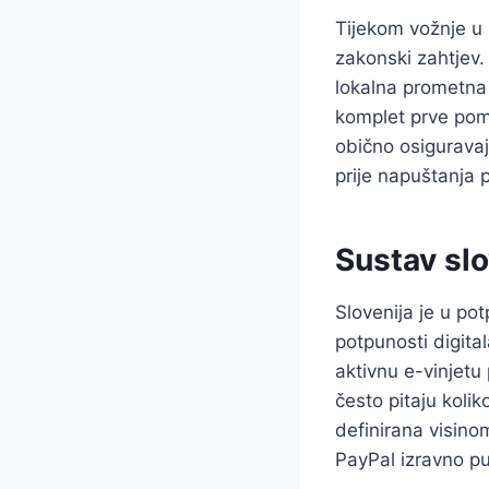
Tijekom vožnje u S
zakonski zahtjev.
lokalna prometna p
komplet prve pomoć
obično osiguravaju
prije napuštanja p
Sustav sl
Slovenija je u pot
potpunosti digita
aktivnu e-vinjetu 
često pitaju koli
definirana visinom
PayPal izravno p