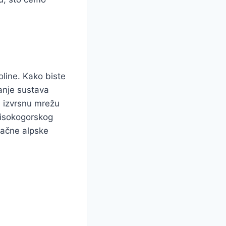
oline. Kako biste
anje sustava
a izvrsnu mrežu
 visokogorskog
tračne alpske