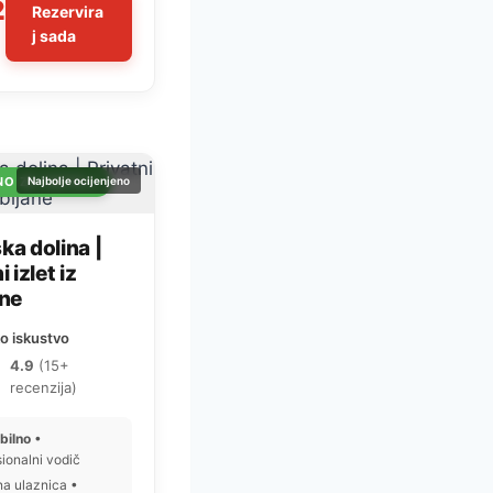
2
Rezervira
j sada
NO ZA OBITELJ
Najbolje ocijenjeno
ka dolina |
i izlet iz
ane
o iskustvo
4.9
(15+
recenzija)
ibilno
•
sionalni vodič
a ulaznica •