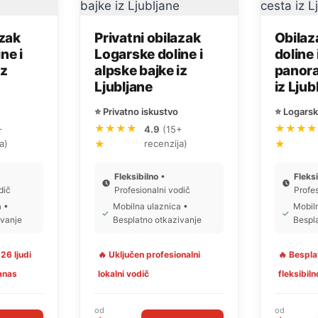
azak
Privatni obilazak
Obilaz
ne i
Logarske doline i
doline
iz
alpske bajke iz
panor
Ljubljane
iz Ljub
⭐ Privatno iskustvo
⭐ Logarsk
★★★★
★★★★
+
4.9
(15+
a)
★
recenzija)
★
Fleksibilno
•
Fleks
dič
Profesionalni vodič
Profe
a •
Mobilna ulaznica •
Mobiln
✓
✓
ivanje
Besplatno otkazivanje
Bespl
 26 ljudi
🔥 Uključen profesionalni
🔥 Bespla
anas
lokalni vodič
fleksibiln
od
od