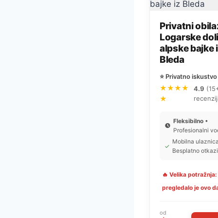
Privatni obil
Logarske doli
alpske bajke 
Bleda
⭐ Privatno iskustvo
★★★★
4.9
(15
★
recenzij
Fleksibilno
•
Profesionalni vo
Mobilna ulaznic
✓
Besplatno otkaz
🔥 Velika potražnja:
pregledalo je ovo d
od