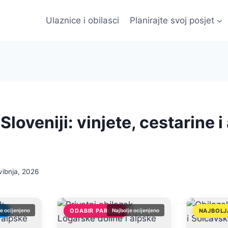
Ulaznice i obilasci
Planirajte svoj posjet
Sloveniji: vinjete, cestarine i
vibnja, 2026
DE
je ocijenjeno
ODABIR PAROVA
Najbolje ocijenjeno
NAJBOLJ