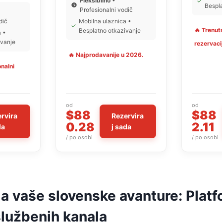
Fleksibilno
•
✓
Bespl
Profesionalni vodič
dič
Mobilna ulaznica •
✓
🔥 Trenut
Besplatno otkazivanje
a •
ivanje
rezervaci
🔥 Najprodavanije u 2026.
onalni
od
od
$88
$88
rvira
Rezervira
0.28
2.11
da
j sada
/ po osobi
/ po osobi
ja vaše slovenske avanture: Plat
lužbenih kanala