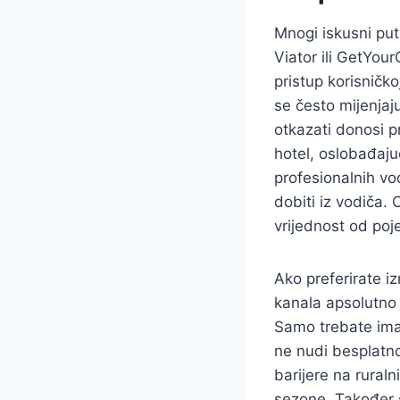
Mnogi iskusni putn
Viator ili GetYou
pristup korisničko
se često mijenja
otkazati donosi pr
hotel, oslobađaju
profesionalnih vo
dobiti iz vodiča.
vrijednost od poje
Ako preferirate iz
kanala apsolutno 
Samo trebate imat
ne nudi besplatno
barijere na rural
sezone. Također s