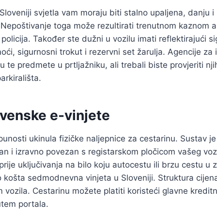
loveniji svjetla vam moraju biti stalno upaljena, danju i 
 Nepoštivanje toga može rezultirati trenutnom kaznom ak
olicija. Također ste dužni u vozilu imati reflektirajući s
i, sigurnosni trokut i rezervni set žarulja. Agencije za 
 te predmete u prtljažniku, ali trebali biste provjeriti nj
arkirališta.
ovenske e-vinjete
punosti ukinula fizičke naljepnice za cestarinu. Sustav j
lan i izravno povezan s registarskom pločicom vašeg vozi
prije uključivanja na bilo koju autocestu ili brzu cestu u ze
ko košta sedmodnevna vinjeta u Sloveniji. Struktura cijen
 vozila. Cestarinu možete platiti koristeći glavne kreditne
utem portala.