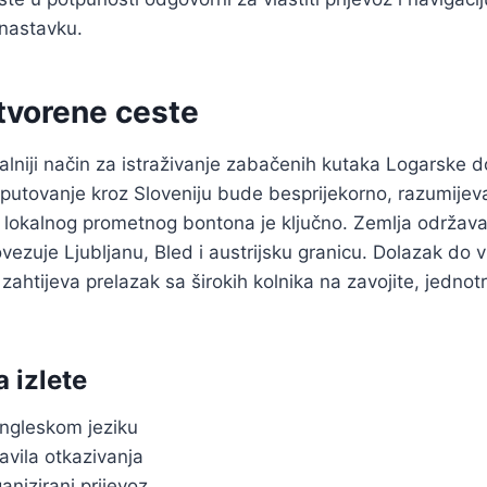
 nastavku.
tvorene ceste
alniji način za istraživanje zabačenih kutaka Logarske d
 putovanje kroz Sloveniju bude besprijekorno, razumijev
a i lokalnog prometnog bontona je ključno. Zemlja održav
vezuje Ljubljanu, Bled i austrijsku granicu. Dolazak do
zahtijeva prelazak sa širokih kolnika na zavojite, jedno
 izlete
ngleskom jeziku
ravila otkazivanja
anizirani prijevoz