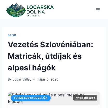
Skip
to
content
BLOG
Vezetés Szlovéniában:
Matricák, útdíjak és
alpesi hágók
By
Logar Valley
május 5, 2026
TERMÉSZETKEDVELŐK
Kiváló értékelés