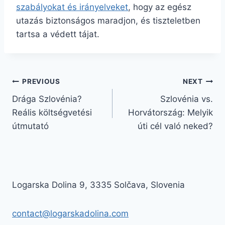
szabályokat és irányelveket
, hogy az egész
utazás biztonságos maradjon, és tiszteletben
tartsa a védett tájat.
Bejegyzés
PREVIOUS
NEXT
Drága Szlovénia?
Szlovénia vs.
navigáció
Reális költségvetési
Horvátország: Melyik
útmutató
úti cél való neked?
Logarska Dolina 9, 3335 Solčava, Slovenia
contact@logarskadolina.com