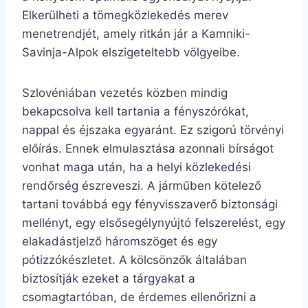
Elkerülheti a tömegközlekedés merev
menetrendjét, amely ritkán jár a Kamniki-
Savinja-Alpok elszigeteltebb völgyeibe.
Szlovéniában vezetés közben mindig
bekapcsolva kell tartania a fényszórókat,
nappal és éjszaka egyaránt. Ez szigorú törvényi
előírás. Ennek elmulasztása azonnali bírságot
vonhat maga után, ha a helyi közlekedési
rendőrség észreveszi. A járműben kötelező
tartani továbbá egy fényvisszaverő biztonsági
mellényt, egy elsősegélynyújtó felszerelést, egy
elakadástjelző háromszöget és egy
pótizzókészletet. A kölcsönzők általában
biztosítják ezeket a tárgyakat a
csomagtartóban, de érdemes ellenőrizni a