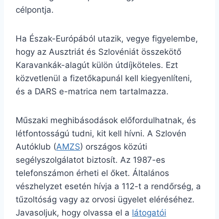
célpontja.
Ha Észak-Európából utazik, vegye figyelembe,
hogy az Ausztriát és Szlovéniát összekötő
Karavankák-alagút külön útdíjköteles. Ezt
közvetlenül a fizetőkapunál kell kiegyenlíteni,
és a DARS e-matrica nem tartalmazza.
Műszaki meghibásodások előfordulhatnak, és
létfontosságú tudni, kit kell hívni. A Szlovén
Autóklub (
AMZS
) országos közúti
segélyszolgálatot biztosít. Az 1987-es
telefonszámon érheti el őket. Általános
vészhelyzet esetén hívja a 112-t a rendőrség, a
tűzoltóság vagy az orvosi ügyelet eléréséhez.
Javasoljuk, hogy olvassa el a
látogatói