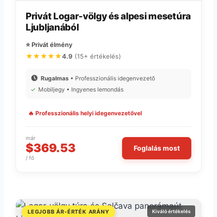
Privát Logar-völgy és alpesi mesetúra
Ljubljanából
⭐ Privát élmény
★★★★★
4.9
(15+ értékelés)
Rugalmas
• Professzionális idegenvezető
✓
Mobiljegy • Ingyenes lemondás
🔥 Professzionális helyi idegenvezetővel
már
$369.53
Foglalás most
/ fő
LEGJOBB ÁR-ÉRTÉK ARÁNY
Kiváló értékelés