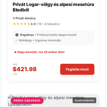
Privát Logar-völgy és alpesi mesetúra
Bledből
⭐ Privát élmény
★★★★★
4.9
(15+ értékelés)
Rugalmas
• Professzionális idegenvezető
✓
Mobiljegy • Ingyenes lemondás
🔥 Nagy kereslet: ma 26 ember látta
már
$421.98
Foglalás most
/ fő
PÁROK KEDVENCE
Kiváló értékelés