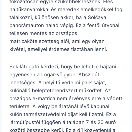
fokozatosan egyre szűkebbek lesznek. Éles
hajtűkanyarokkal és meredek emelkedőkkel fog
találkozni, különösen akkor, ha a Solčavai
panorámaúton halad végig. Ez a festői útvonal
teljesen mentes az országos
matricakötelezettség alól, ami egy olyan
kivétel, amellyel érdemes tisztában lenni.
Sok látogató kérdezi, hogy be lehet-e hajtani
egyenesen a Logar-völgybe. Abszolút
lehetséges. A helyi tájvédelmi park saját,
különálló beléptetőrendszert működtet. Az
országos e-matrica nem érvényes erre a védett
területre. A völgy bejáratánál lévő kapunál
külön természetvédelmi díjat kell fizetni. Ez a
járműtípustól függően általában 7 és 20 euró
közötti összegbe kerül. Ez a díj közvetlenül a