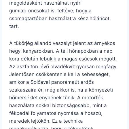
megoldásként használhat nyári
gumiabroncsokat is, feltéve, hogy a
csomagtartóban használatra kész hóláncot
tart.
A tükörjég állandó veszélyt jelent az árnyékos
hegyi kanyarokban. A téli hónapokban a nap
kora délután lebukik a magas csúcsok mögött.
Az aszfalton lévő olvadékvíz gyorsan megfagy.
Jelentősen csökkentenie kell a sebességet,
amikor a Solčavai panorámaút erdős
szakaszaira ér, még akkor is, ha a környezeti
hőmérséklet enyhének tűnik. A motorfék
használata sokkal biztonságosabb, mint a
fékpedál folyamatos nyomása a hosszú,
meredek lejtőkön. Ez a technika
megakadályozza, hogy a fékbetétek