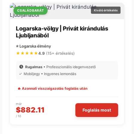
CSALÁDBARÁT
Kiváló értékelés
Logarska-völgy | Privát kirándulás
Ljubljanából
⭐ Logarska élmény
★★★★★
4.9
(15+ értékelés)
Rugalmas
• Professzionális idegenvezető
✓
Mobiljegy • Ingyenes lemondás
🔥 Azonnali visszaigazolás foglalás után
már
$882.11
Foglalás most
/ fő