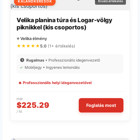
KALANDKERESŐK
Kiváló értékelés
Velika planina túra és Logar-völgy
piknikkel (kis csoportos)
⭐ Velika élmény
★★★★★
5.0
(1+ értékelés)
Rugalmas
• Professzionális idegenvezető
✓
Mobiljegy • Ingyenes lemondás
🔥 Professzionális helyi idegenvezetővel
már
$225.29
Foglalás most
/ fő