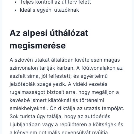
Teljes kontroll az útiterv felett
Ideális egyéni utazóknak
Az alpesi úthálózat
megismerése
A szlovén utakat általában kivételesen magas
színvonalon tartják karban. A főútvonalakon az
aszfalt sima, jól felfestett, és egyértelmű
jelzőtáblák szegélyezik. A vidéki vezetés
rugalmasságot biztosít arra, hogy megálljon a
kevésbé ismert kilátóknál és történelmi
emlékhelyeknél. Ön diktálja az utazás tempóját.
Sok turista úgy találja, hogy az autóbérlés
Ljubljanában vagy a repülőtéren a költségek és
a kényelem optimális egyensúlyát nyújtja.