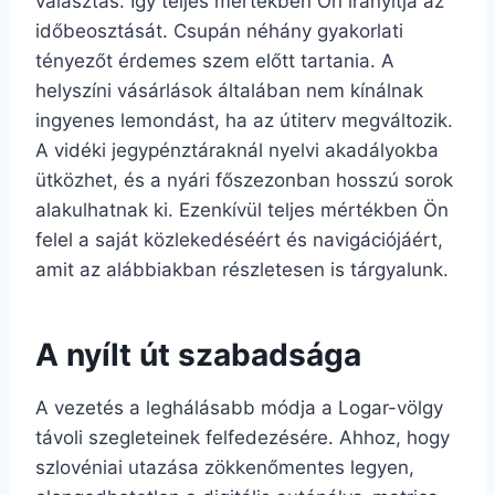
választás. Így teljes mértékben Ön irányítja az
időbeosztását. Csupán néhány gyakorlati
tényezőt érdemes szem előtt tartania. A
helyszíni vásárlások általában nem kínálnak
ingyenes lemondást, ha az útiterv megváltozik.
A vidéki jegypénztáraknál nyelvi akadályokba
ütközhet, és a nyári főszezonban hosszú sorok
alakulhatnak ki. Ezenkívül teljes mértékben Ön
felel a saját közlekedéséért és navigációjáért,
amit az alábbiakban részletesen is tárgyalunk.
A nyílt út szabadsága
A vezetés a leghálásabb módja a Logar-völgy
távoli szegleteinek felfedezésére. Ahhoz, hogy
szlovéniai utazása zökkenőmentes legyen,