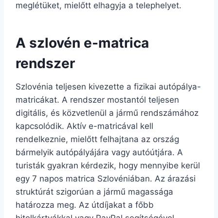
meglétüket, mielőtt elhagyja a telephelyet.
A szlovén e-matrica
rendszer
Szlovénia teljesen kivezette a fizikai autópálya-
matricákat. A rendszer mostantól teljesen
digitális, és közvetlenül a jármű rendszámához
kapcsolódik. Aktív e-matricával kell
rendelkeznie, mielőtt felhajtana az ország
bármelyik autópályájára vagy autóútjára. A
turisták gyakran kérdezik, hogy mennyibe kerül
egy 7 napos matrica Szlovéniában. Az árazási
struktúrát szigorúan a jármű magassága
határozza meg. Az útdíjakat a főbb
hitelkártyákkal vagy PayPal segítségével