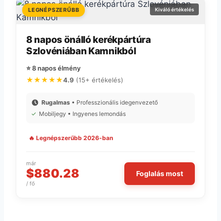
LEGNÉPSZERŰBB
Kiváló értékelés
8 napos önálló kerékpártúra
Szlovéniában Kamnikból
⭐ 8 napos élmény
★★★★★
4.9
(15+ értékelés)
Rugalmas
• Professzionális idegenvezető
✓
Mobiljegy • Ingyenes lemondás
🔥 Legnépszerűbb 2026-ban
már
$880.28
Foglalás most
/ fő