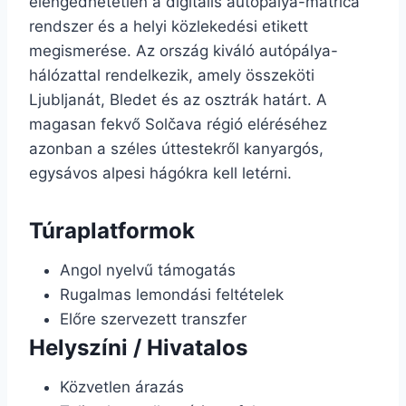
elengedhetetlen a digitális autópálya-matrica
rendszer és a helyi közlekedési etikett
megismerése. Az ország kiváló autópálya-
hálózattal rendelkezik, amely összeköti
Ljubljanát, Bledet és az osztrák határt. A
magasan fekvő Solčava régió eléréséhez
azonban a széles úttestekről kanyargós,
egysávos alpesi hágókra kell letérni.
Túraplatformok
Angol nyelvű támogatás
Rugalmas lemondási feltételek
Előre szervezett transzfer
Helyszíni / Hivatalos
Közvetlen árazás