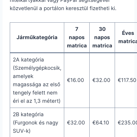
közvetlenül a portálon keresztül fizetheti ki.
7
30
Éves
Járműkategória
napos
napos
matric
matrica
matrica
2A kategória
(Személygépkocsik,
amelyek
€16.00
€32.00
€117.50
magassága az első
tengely felett nem
éri el az 1,3 métert)
2B kategória
(Furgonok és nagy
€32.00
€64.10
€235.0
SUV-k)