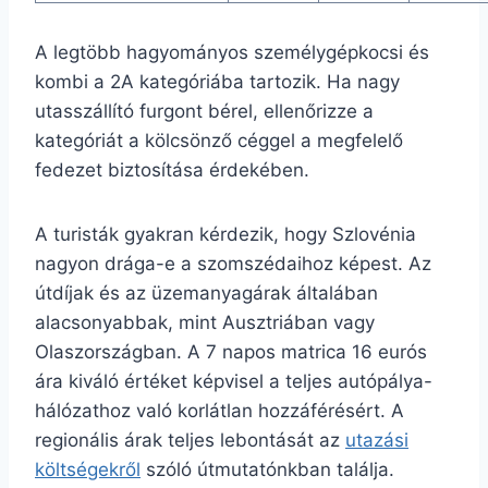
A legtöbb hagyományos személygépkocsi és
kombi a 2A kategóriába tartozik. Ha nagy
utasszállító furgont bérel, ellenőrizze a
kategóriát a kölcsönző céggel a megfelelő
fedezet biztosítása érdekében.
A turisták gyakran kérdezik, hogy Szlovénia
nagyon drága-e a szomszédaihoz képest. Az
útdíjak és az üzemanyagárak általában
alacsonyabbak, mint Ausztriában vagy
Olaszországban. A 7 napos matrica 16 eurós
ára kiváló értéket képvisel a teljes autópálya-
hálózathoz való korlátlan hozzáférésért. A
regionális árak teljes lebontását az
utazási
költségekről
szóló útmutatónkban találja.