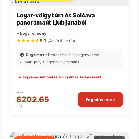
Logar-völgy túra és Solčava
panorámaút Ljubljanából
⭐ Logar élmény
★★★★★
5.0
(4+ értékelés)
Rugalmas
• Professzionális idegenvezető
✓
Mobiljegy • Ingyenes lemondás
🔥 Ingyenes lemondás a rugalmas tervezésért
már
$202.65
Foglalás most
/ fő