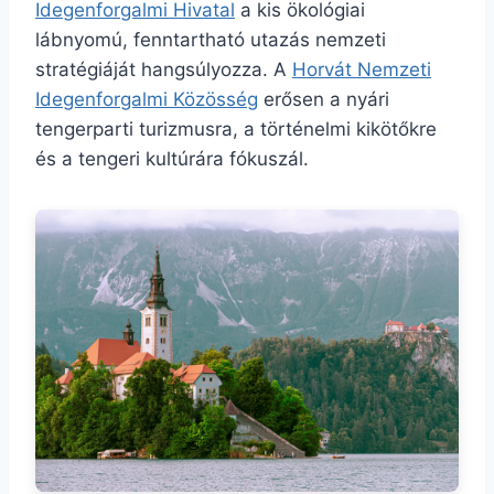
Idegenforgalmi Hivatal
a kis ökológiai
lábnyomú, fenntartható utazás nemzeti
stratégiáját hangsúlyozza. A
Horvát Nemzeti
Idegenforgalmi Közösség
erősen a nyári
tengerparti turizmusra, a történelmi kikötőkre
és a tengeri kultúrára fókuszál.