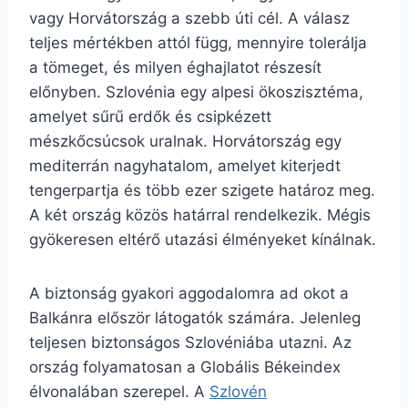
vagy Horvátország a szebb úti cél. A válasz
teljes mértékben attól függ, mennyire tolerálja
a tömeget, és milyen éghajlatot részesít
előnyben. Szlovénia egy alpesi ökoszisztéma,
amelyet sűrű erdők és csipkézett
mészkőcsúcsok uralnak. Horvátország egy
mediterrán nagyhatalom, amelyet kiterjedt
tengerpartja és több ezer szigete határoz meg.
A két ország közös határral rendelkezik. Mégis
gyökeresen eltérő utazási élményeket kínálnak.
A biztonság gyakori aggodalomra ad okot a
Balkánra először látogatók számára. Jelenleg
teljesen biztonságos Szlovéniába utazni. Az
ország folyamatosan a Globális Békeindex
élvonalában szerepel. A
Szlovén