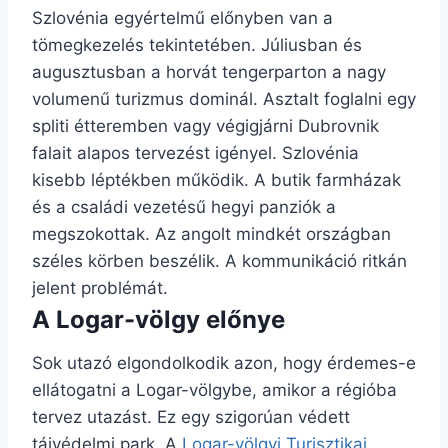
Szlovénia egyértelmű előnyben van a
tömegkezelés tekintetében. Júliusban és
augusztusban a horvát tengerparton a nagy
volumenű turizmus dominál. Asztalt foglalni egy
spliti étteremben vagy végigjárni Dubrovnik
falait alapos tervezést igényel. Szlovénia
kisebb léptékben működik. A butik farmházak
és a családi vezetésű hegyi panziók a
megszokottak. Az angolt mindkét országban
széles körben beszélik. A kommunikáció ritkán
jelent problémát.
A Logar-völgy előnye
Sok utazó elgondolkodik azon, hogy érdemes-e
ellátogatni a Logar-völgybe, amikor a régióba
tervez utazást. Ez egy szigorúan védett
tájvédelmi park. A
Logar-völgyi Turisztikai