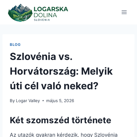
Skip
to
content
BLOG
Szlovénia vs.
Horvátország: Melyik
úti cél való neked?
By
Logar Valley
május 5, 2026
Két szomszéd története
Az utazók gyakran kérdezik, hogy Szlovénia