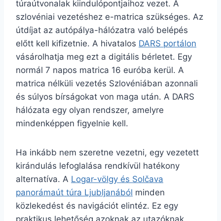
túraútvonalak kiindulópontjaihoz vezet. A
szlovéniai vezetéshez e-matrica szükséges. Az
útdíjat az autópálya-hálózatra való belépés
előtt kell kifizetnie. A hivatalos
DARS portálon
vásárolhatja meg ezt a digitális bérletet. Egy
normál 7 napos matrica 16 euróba kerül. A
matrica nélküli vezetés Szlovéniában azonnali
és súlyos bírságokat von maga után. A DARS
hálózata egy olyan rendszer, amelyre
mindenképpen figyelnie kell.
Ha inkább nem szeretne vezetni, egy vezetett
kirándulás lefoglalása rendkívül hatékony
alternatíva. A
Logar-völgy és Solčava
panorámaút túra Ljubljanából
minden
közlekedést és navigációt elintéz. Ez egy
praktikus lehetőség azoknak az utazóknak,