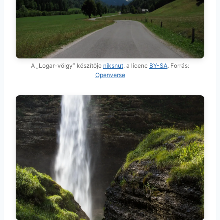
A „Logar-völgy” készítője
niksnut
, a licenc
BY-SA
. Forrás:
Openverse