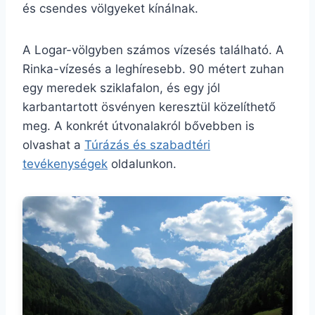
és csendes völgyeket kínálnak.
A Logar-völgyben számos vízesés található. A
Rinka-vízesés a leghíresebb. 90 métert zuhan
egy meredek sziklafalon, és egy jól
karbantartott ösvényen keresztül közelíthető
meg. A konkrét útvonalakról bővebben is
olvashat a
Túrázás és szabadtéri
tevékenységek
oldalunkon.