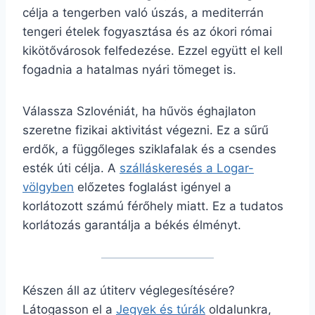
célja a tengerben való úszás, a mediterrán
tengeri ételek fogyasztása és az ókori római
kikötővárosok felfedezése. Ezzel együtt el kell
fogadnia a hatalmas nyári tömeget is.
Válassza Szlovéniát, ha hűvös éghajlaton
szeretne fizikai aktivitást végezni. Ez a sűrű
erdők, a függőleges sziklafalak és a csendes
esték úti célja. A
szálláskeresés a Logar-
völgyben
előzetes foglalást igényel a
korlátozott számú férőhely miatt. Ez a tudatos
korlátozás garantálja a békés élményt.
Készen áll az útiterv véglegesítésére?
Látogasson el a
Jegyek és túrák
oldalunkra,