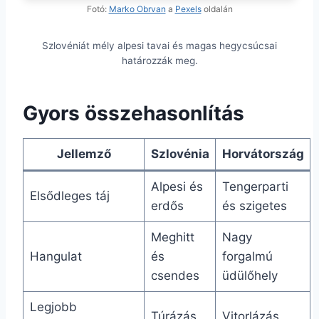
Fotó:
Marko Obrvan
a
Pexels
oldalán
Szlovéniát mély alpesi tavai és magas hegycsúcsai
határozzák meg.
Gyors összehasonlítás
Jellemző
Szlovénia
Horvátország
Alpesi és
Tengerparti
Elsődleges táj
erdős
és szigetes
Meghitt
Nagy
Hangulat
és
forgalmú
csendes
üdülőhely
Legjobb
Túrázás
Vitorlázás