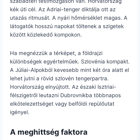
szabadtéri testmozgáson van. Horvátország
kék úti cél. Az Adriai-tenger diktálja ott az
utazás ritmusát. A nyári hőmérséklet magas. A
látogatók hosszú napokat töltenek a szigetek
között közlekedő kompokon.
Ha megnézzük a térképet, a földrajzi
különbségek egyértelműek. Szlovénia kompakt.
A Júliai-Alpokból kevesebb mint két óra alatt el
lehet jutni a rövid szlovén tengerpartra.
Horvátország elnyújtott. Az északi Isztriai-
félszigetről leutazni Dubrovnikba többnapos
elkötelezettséget vagy belföldi repülőutat
igényel.
A meghittség faktora