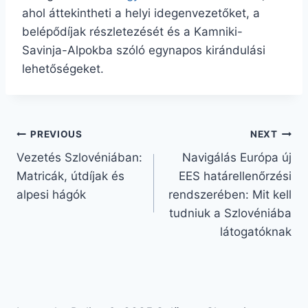
ahol áttekintheti a helyi idegenvezetőket, a
belépődíjak részletezését és a Kamniki-
Savinja-Alpokba szóló egynapos kirándulási
lehetőségeket.
Bejegyzés
PREVIOUS
NEXT
Vezetés Szlovéniában:
Navigálás Európa új
navigáció
Matricák, útdíjak és
EES határellenőrzési
alpesi hágók
rendszerében: Mit kell
tudniuk a Szlovéniába
látogatóknak