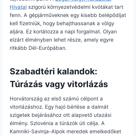
Hivatal
szigorú környezetvédelmi kvótákat tart
fenn. A gépjárműveknek egy kisebb belépődíjat
kell fizetniük, hogy behajthassanak a völgy
aljára. Ez korlátozza a napi forgalmat. Olyan
elzárt élményben lehet része, amely egyre
ritkább Dél-Európában.
Szabadtéri kalandok:
Túrázás vagy vitorlázás
Horvátország az első számú célpont a
vitorlázáshoz. Egy hajó bérlése a dalmát
szigetek bejárásához ott alapvető utazási
élmény. Szlovénia a túrázók úti célja. A
Kamniki-Savinja-Alpok meredek emelkedőket