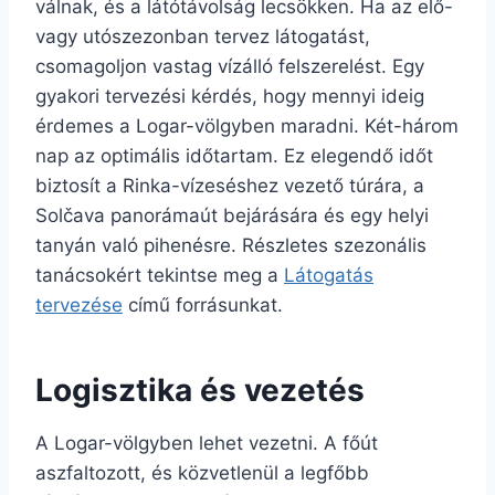
válnak, és a látótávolság lecsökken. Ha az elő-
vagy utószezonban tervez látogatást,
csomagoljon vastag vízálló felszerelést. Egy
gyakori tervezési kérdés, hogy mennyi ideig
érdemes a Logar-völgyben maradni. Két-három
nap az optimális időtartam. Ez elegendő időt
biztosít a Rinka-vízeséshez vezető túrára, a
Solčava panorámaút bejárására és egy helyi
tanyán való pihenésre. Részletes szezonális
tanácsokért tekintse meg a
Látogatás
tervezése
című forrásunkat.
Logisztika és vezetés
A Logar-völgyben lehet vezetni. A főút
aszfaltozott, és közvetlenül a legfőbb