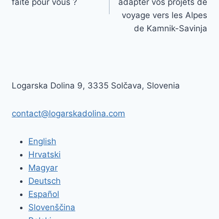
l’article
faite pour vous ?
adapter vos projets de
voyage vers les Alpes
de Kamnik-Savinja
Logarska Dolina 9, 3335 Solčava, Slovenia
contact@logarskadolina.com
English
Hrvatski
Magyar
Deutsch
Español
Slovenščina