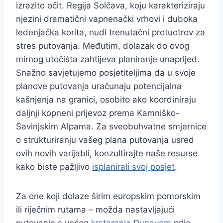
izrazito očit. Regija Solčava, koju karakteriziraju
njezini dramatični vapnenački vrhovi i duboka
ledenjačka korita, nudi trenutačni protuotrov za
stres putovanja. Međutim, dolazak do ovog
mirnog utočišta zahtijeva planiranje unaprijed.
Snažno savjetujemo posjetiteljima da u svoje
planove putovanja uračunaju potencijalna
kašnjenja na granici, osobito ako koordiniraju
daljnji kopneni prijevoz prema Kamniško-
Savinjskim Alpama. Za sveobuhvatne smjernice
o strukturiranju vašeg plana putovanja usred
ovih novih varijabli, konzultirajte naše resurse
kako biste pažljivo
isplanirali svoj posjet
.
Za one koji dolaze širim europskim pomorskim
ili riječnim rutama – možda nastavljajući
putovanje s većeg
krstarenja Dunavom
prije