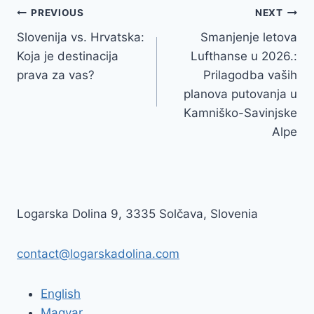
Navigacija
PREVIOUS
NEXT
Slovenija vs. Hrvatska:
Smanjenje letova
objava
Koja je destinacija
Lufthanse u 2026.:
prava za vas?
Prilagodba vaših
planova putovanja u
Kamniško-Savinjske
Alpe
Logarska Dolina 9, 3335 Solčava, Slovenia
contact@logarskadolina.com
English
Magyar