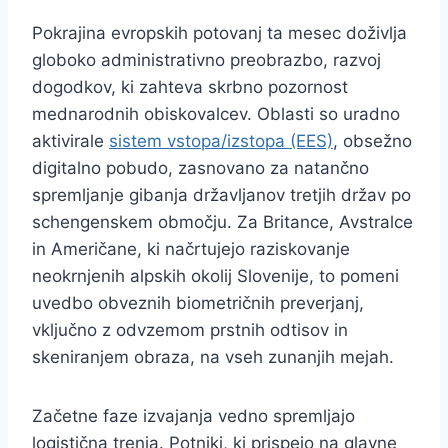
Pokrajina evropskih potovanj ta mesec doživlja
globoko administrativno preobrazbo, razvoj
dogodkov, ki zahteva skrbno pozornost
mednarodnih obiskovalcev. Oblasti so uradno
aktivirale
sistem vstopa/izstopa (EES)
, obsežno
digitalno pobudo, zasnovano za natančno
spremljanje gibanja državljanov tretjih držav po
schengenskem območju. Za Britance, Avstralce
in Američane, ki načrtujejo raziskovanje
neokrnjenih alpskih okolij Slovenije, to pomeni
uvedbo obveznih biometričnih preverjanj,
vključno z odvzemom prstnih odtisov in
skeniranjem obraza, na vseh zunanjih mejah.
Začetne faze izvajanja vedno spremljajo
logistična trenja. Potniki, ki prispejo na glavne