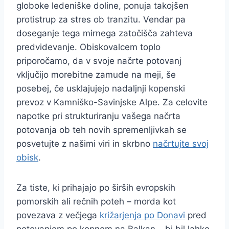
globoke ledeniške doline, ponuja takojšen
protistrup za stres ob tranzitu. Vendar pa
doseganje tega mirnega zatočišča zahteva
predvidevanje. Obiskovalcem toplo
priporočamo, da v svoje načrte potovanj
vključijo morebitne zamude na meji, še
posebej, če usklajujejo nadaljnji kopenski
prevoz v Kamniško-Savinjske Alpe. Za celovite
napotke pri strukturiranju vašega načrta
potovanja ob teh novih spremenljivkah se
posvetujte z našimi viri in skrbno
načrtujte svoj
obisk
.
Za tiste, ki prihajajo po širših evropskih
pomorskih ali rečnih poteh – morda kot
povezava z večjega
križarjenja po Donavi
pred
potovanjem po kopnem na Balkan – bi bil lahko