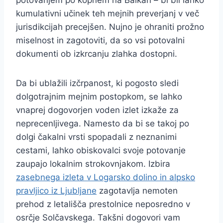
kumulativni učinek teh mejnih preverjanj v več
jurisdikcijah precejšen. Nujno je ohraniti prožno
miselnost in zagotoviti, da so vsi potovalni
dokumenti ob izkrcanju zlahka dostopni.
Da bi ublažili izčrpanost, ki pogosto sledi
dolgotrajnim mejnim postopkom, se lahko
vnaprej dogovorjen voden izlet izkaže za
neprecenljivega. Namesto da bi se takoj po
dolgi čakalni vrsti spopadali z neznanimi
cestami, lahko obiskovalci svoje potovanje
zaupajo lokalnim strokovnjakom. Izbira
zasebnega izleta v Logarsko dolino in alpsko
pravljico iz Ljubljane
zagotavlja nemoten
prehod z letališča prestolnice neposredno v
osrčje Solčavskega. Takšni dogovori vam