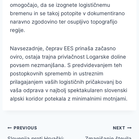
omogočajo, da se izognete logističnemu
bremenu in se takoj potopite v dokumentirano
naravno zgodovino ter osupljivo topografijo
regije.
Navsezadnje, čeprav EES prinaša začasno
oviro, ostaja trajna privlačnost Logarske doline
povsem nezmanjšana. S predvidevanjem teh
postopkovnih sprememb in ustreznim
prilagajanjem vaših logističnih pričakovanj bo
vaša odprava v najbolj spektakularen slovenski
alpski koridor potekala z minimalnimi motnjami.
Navigacija
PREVIOUS
NEXT
Slovenija proti Hrvaški:
Zmanjšanje števila