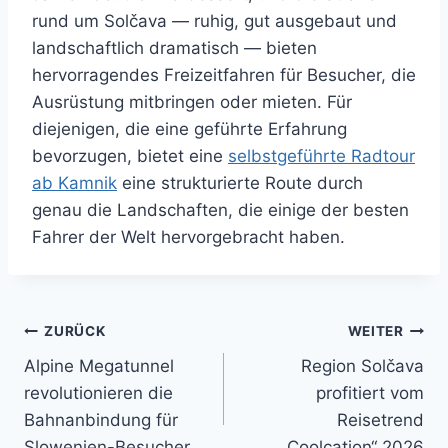
rund um Solčava — ruhig, gut ausgebaut und
landschaftlich dramatisch — bieten
hervorragendes Freizeitfahren für Besucher, die
Ausrüstung mitbringen oder mieten. Für
diejenigen, die eine geführte Erfahrung
bevorzugen, bietet eine
selbstgeführte Radtour
ab Kamnik
eine strukturierte Route durch
genau die Landschaften, die einige der besten
Fahrer der Welt hervorgebracht haben.
Beitragsnavigation
ZURÜCK
WEITER
Alpine Megatunnel
Region Solčava
revolutionieren die
profitiert vom
Bahnanbindung für
Reisetrend
Slowenien-Besucher
„Coolcation“ 2026