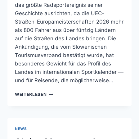
das größte Radsportereignis seiner
Geschichte ausrichten, da die UEC-
Straßen-Europameisterschaften 2026 mehr
als 800 Fahrer aus über fünfzig Ländern
auf die Straßen des Landes bringen. Die
Ankündigung, die vom Slowenischen
Tourismusverband bestätigt wurde, hat
besonderes Gewicht für das Profil des
Landes im internationalen Sportkalender —
und für Reisende, die möglicherweise…
SLOWENIEN
WEITERLESEN
RICHTET
DIE
UEC-
STRASSEN-E
UROPAMEISTERSCHAFTEN 2
NEWS
026 A
US —