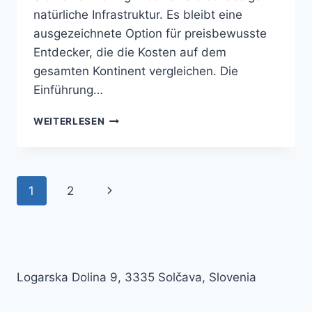
natürliche Infrastruktur. Es bleibt eine
ausgezeichnete Option für preisbewusste
Entdecker, die die Kosten auf dem
gesamten Kontinent vergleichen. Die
Einführung…
IST
WEITERLESEN
SLOWENIEN
TEUER?
EIN
REALISTISCHER
Seitennavigation
Nächste
1
2
BUDGET-
GUIDE
Seite
Logarska Dolina 9, 3335 Solčava, Slovenia