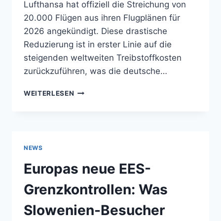
Lufthansa hat offiziell die Streichung von
20.000 Flügen aus ihren Flugplänen für
2026 angekündigt. Diese drastische
Reduzierung ist in erster Linie auf die
steigenden weltweiten Treibstoffkosten
zurückzuführen, was die deutsche…
LUFTHANSA
WEITERLESEN
FLUGREDUZIERUNGEN
2026:
ANPASSUNG
IHRER
REISEPLÄNE
NEWS
IN
DIE
Europas neue EES-
STEINER
ALPEN
Grenzkontrollen: Was
Slowenien-Besucher