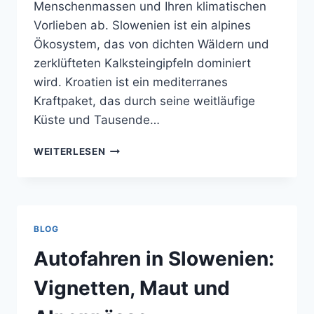
Menschenmassen und Ihren klimatischen
Vorlieben ab. Slowenien ist ein alpines
Ökosystem, das von dichten Wäldern und
zerklüfteten Kalksteingipfeln dominiert
wird. Kroatien ist ein mediterranes
Kraftpaket, das durch seine weitläufige
Küste und Tausende…
SLOWENIEN
WEITERLESEN
VS.
KROATIEN:
WELCHES
REISEZIEL
PASST
BLOG
ZU
IHNEN?
Autofahren in Slowenien:
Vignetten, Maut und