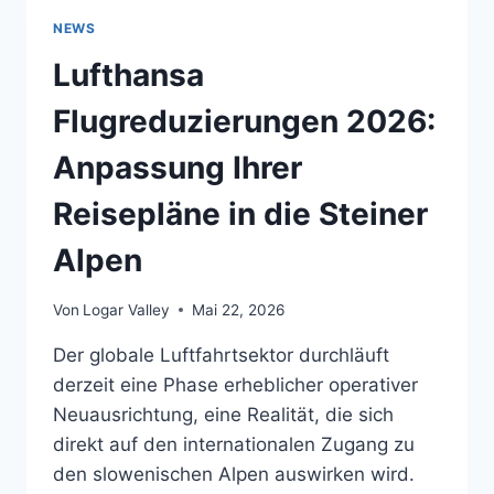
IN
NEWS
DIE
REISEPLÄNE
Lufthansa
FÜR
2027
Flugreduzierungen 2026:
AUF:
LOGISTISCHE
Anpassung Ihrer
AUSWIRKUNGEN
AUF
Reisepläne in die Steiner
DEN
ALPENTOURISMUS
Alpen
Von
Logar Valley
Mai 22, 2026
Der globale Luftfahrtsektor durchläuft
derzeit eine Phase erheblicher operativer
Neuausrichtung, eine Realität, die sich
direkt auf den internationalen Zugang zu
den slowenischen Alpen auswirken wird.