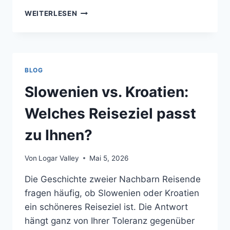
EUROPAS
WEITERLESEN
NEUE
EES-
GRENZKONTROLLEN:
WAS
SLOWENIEN-
BLOG
BESUCHER
WISSEN
Slowenien vs. Kroatien:
MÜSSEN
Welches Reiseziel passt
zu Ihnen?
Von
Logar Valley
Mai 5, 2026
Die Geschichte zweier Nachbarn Reisende
fragen häufig, ob Slowenien oder Kroatien
ein schöneres Reiseziel ist. Die Antwort
hängt ganz von Ihrer Toleranz gegenüber