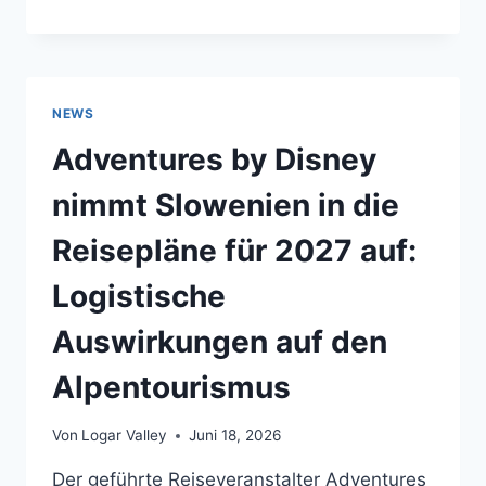
DEM
WEG
NACH
SLOWENIEN?
EUROPAS
NEWS
NEUE
EINREISESYSTEME
Adventures by Disney
KÖNNTEN
IHRE
nimmt Slowenien in die
REISE
IN
Reisepläne für 2027 auf:
DIESEM
JAHR
Logistische
BEEINFLUSSEN
Auswirkungen auf den
Alpentourismus
Von
Logar Valley
Juni 18, 2026
Der geführte Reiseveranstalter Adventures