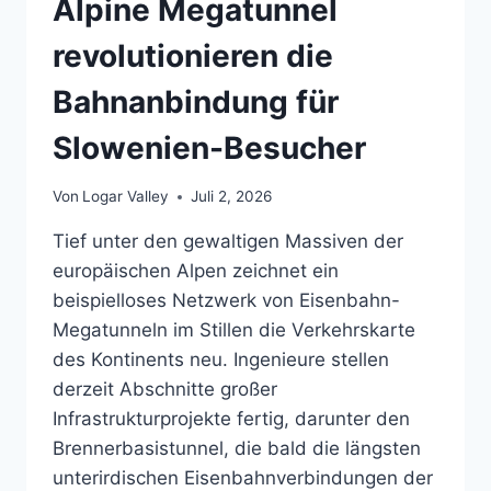
Alpine Megatunnel
W
AS B
revolutionieren die
ESUCHER W
ISSEN M
Bahnanbindung für
ÜSSEN
Slowenien-Besucher
Von
Logar Valley
Juli 2, 2026
Tief unter den gewaltigen Massiven der
europäischen Alpen zeichnet ein
beispielloses Netzwerk von Eisenbahn-
Megatunneln im Stillen die Verkehrskarte
des Kontinents neu. Ingenieure stellen
derzeit Abschnitte großer
Infrastrukturprojekte fertig, darunter den
Brennerbasistunnel, die bald die längsten
unterirdischen Eisenbahnverbindungen der