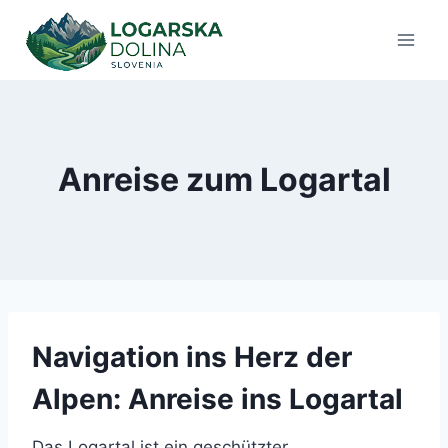
Zum
Inhalt
springen
Anreise zum Logartal
Navigation ins Herz der
Alpen: Anreise ins Logartal
Das Logartal ist ein geschützter