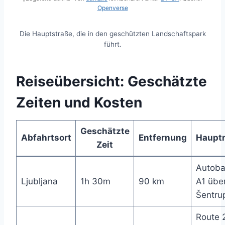
Openverse
Die Hauptstraße, die in den geschützten Landschaftspark
führt.
Reiseübersicht: Geschätzte
Zeiten und Kosten
Geschätzte
Abfahrtsort
Entfernung
Hauptr
Zeit
Autob
Ljubljana
1h 30m
90 km
A1 übe
Šentru
Route 