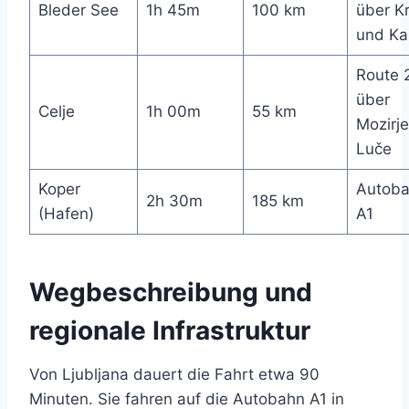
Bleder See
1h 45m
100 km
über Kr
und Ka
Route 
über
Celje
1h 00m
55 km
Mozirj
Luče
Koper
Autob
2h 30m
185 km
(Hafen)
A1
Wegbeschreibung und
regionale Infrastruktur
Von Ljubljana dauert die Fahrt etwa 90
Minuten. Sie fahren auf die Autobahn A1 in