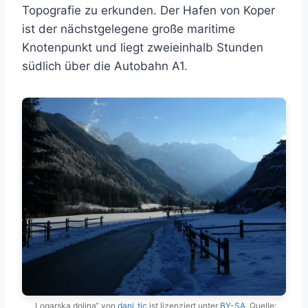
Topografie zu erkunden. Der Hafen von Koper
ist der nächstgelegene große maritime
Knotenpunkt und liegt zweieinhalb Stunden
südlich über die Autobahn A1.
„Logarska dolina“ von
dani_tic
ist lizenziert unter
BY-SA
. Quelle: