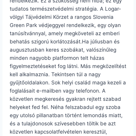
rendelkezik. Ez a szűkösség nem hiba; ez egy
tudatos természetvédelmi stratégia. A Logar-
völgyi Tájvédelmi Körzet a rangos Slovenia
Green Park védjeggyel rendelkezik, egy olyan
tanúsítvánnyal, amely megköveteli az emberi
behatás szigorú korlátozását.Ha júliusban és
augusztusban keres szobákat, valószínűleg
minden nagyobb platformon telt házas
figyelmeztetéseket fog látni. Más megközelítést
kell alkalmaznia. Tekintsen túl a nagy
gyűjtőoldalakon. Sok helyi család maga kezeli a
foglalásait e-mailben vagy telefonon. A
közvetlen megkeresés gyakran rejtett szabad
helyeket fed fel. Néha felszabadul egy szoba
egy utolsó pillanatban történt lemondás miatt,
és a tulajdonosok szívesebben töltik be azt
közvetlen kapcsolatfelvételen keresztül,