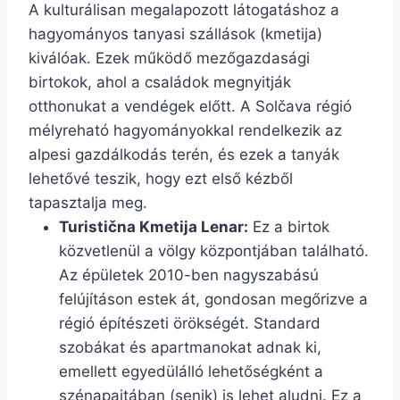
A kulturálisan megalapozott látogatáshoz a
hagyományos tanyasi szállások (kmetija)
kiválóak. Ezek működő mezőgazdasági
birtokok, ahol a családok megnyitják
otthonukat a vendégek előtt. A Solčava régió
mélyreható hagyományokkal rendelkezik az
alpesi gazdálkodás terén, és ezek a tanyák
lehetővé teszik, hogy ezt első kézből
tapasztalja meg.
Turistična Kmetija Lenar:
Ez a birtok
közvetlenül a völgy központjában található.
Az épületek 2010-ben nagyszabású
felújításon estek át, gondosan megőrizve a
régió építészeti örökségét. Standard
szobákat és apartmanokat adnak ki,
emellett egyedülálló lehetőségként a
szénapajtában (senik) is lehet aludni. Ez a