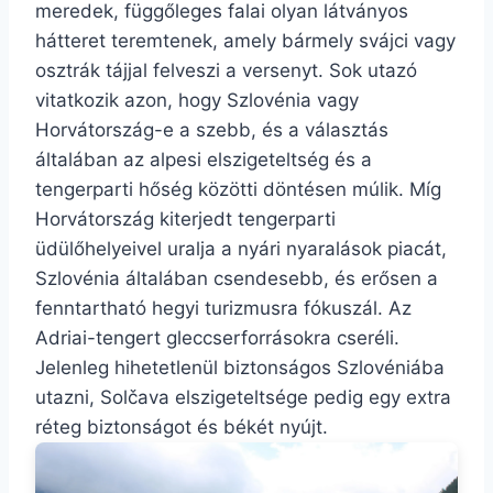
meredek, függőleges falai olyan látványos
hátteret teremtenek, amely bármely svájci vagy
osztrák tájjal felveszi a versenyt. Sok utazó
vitatkozik azon, hogy Szlovénia vagy
Horvátország-e a szebb, és a választás
általában az alpesi elszigeteltség és a
tengerparti hőség közötti döntésen múlik. Míg
Horvátország kiterjedt tengerparti
üdülőhelyeivel uralja a nyári nyaralások piacát,
Szlovénia általában csendesebb, és erősen a
fenntartható hegyi turizmusra fókuszál. Az
Adriai-tengert gleccserforrásokra cseréli.
Jelenleg hihetetlenül biztonságos Szlovéniába
utazni, Solčava elszigeteltsége pedig egy extra
réteg biztonságot és békét nyújt.