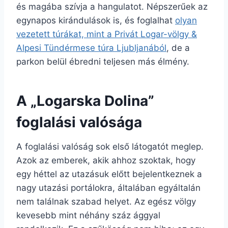
és magába szívja a hangulatot. Népszerűek az
egynapos kirándulások is, és foglalhat
olyan
vezetett túrákat, mint a Privát Logar-völgy &
Alpesi Tündérmese túra Ljubljanából
, de a
parkon belül ébredni teljesen más élmény.
A „Logarska Dolina”
foglalási valósága
A foglalási valóság sok első látogatót meglep.
Azok az emberek, akik ahhoz szoktak, hogy
egy héttel az utazásuk előtt bejelentkeznek a
nagy utazási portálokra, általában egyáltalán
nem találnak szabad helyet. Az egész völgy
kevesebb mint néhány száz ággyal