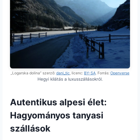
„Logarska dolina” szerző:
dani_tic
, licenc:
BY-SA
. Forrás:
Openverse
Hegyi kilátás a luxusszállásokról.
Autentikus alpesi élet:
Hagyományos tanyasi
szállások