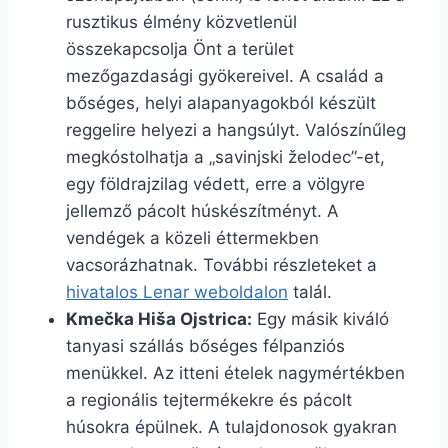
rusztikus élmény közvetlenül
összekapcsolja Önt a terület
mezőgazdasági gyökereivel. A család a
bőséges, helyi alapanyagokból készült
reggelire helyezi a hangsúlyt. Valószínűleg
megkóstolhatja a „savinjski želodec”-et,
egy földrajzilag védett, erre a völgyre
jellemző pácolt húskészítményt. A
vendégek a közeli éttermekben
vacsorázhatnak. További részleteket a
hivatalos Lenar weboldalon
talál.
Kmečka Hiša Ojstrica:
Egy másik kiváló
tanyasi szállás bőséges félpanziós
menükkel. Az itteni ételek nagymértékben
a regionális tejtermékekre és pácolt
húsokra épülnek. A tulajdonosok gyakran