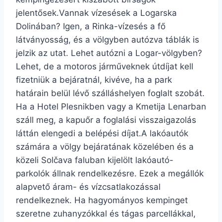
jelentősek.Vannak vízesések a Logarska
Dolinában? Igen, a Rinka-vízesés a fő
látványosság, és a völgyben autózva táblák is
jelzik az utat. Lehet autózni a Logar-völgyben?
Lehet, de a motoros járműveknek útdíjat kell
fizetniük a bejáratnál, kivéve, ha a park
határain belül lévő szálláshelyen foglalt szobát.
Ha a Hotel Plesnikben vagy a Kmetija Lenarban
száll meg, a kapuőr a foglalási visszaigazolás
láttán elengedi a belépési díjat.A lakóautók
számára a völgy bejáratának közelében és a
közeli Solčava faluban kijelölt lakóautó-
parkolók állnak rendelkezésre. Ezek a megállók
alapvető áram- és vízcsatlakozással
rendelkeznek. Ha hagyományos kempinget
szeretne zuhanyzókkal és tágas parcellákkal,