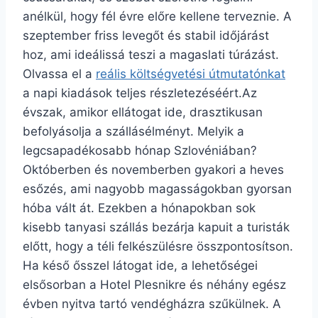
anélkül, hogy fél évre előre kellene terveznie. A
szeptember friss levegőt és stabil időjárást
hoz, ami ideálissá teszi a magaslati túrázást.
Olvassa el a
reális költségvetési útmutatónkat
a napi kiadások teljes részletezéséért.Az
évszak, amikor ellátogat ide, drasztikusan
befolyásolja a szállásélményt. Melyik a
legcsapadékosabb hónap Szlovéniában?
Októberben és novemberben gyakori a heves
esőzés, ami nagyobb magasságokban gyorsan
hóba vált át. Ezekben a hónapokban sok
kisebb tanyasi szállás bezárja kapuit a turisták
előtt, hogy a téli felkészülésre összpontosítson.
Ha késő ősszel látogat ide, a lehetőségei
elsősorban a Hotel Plesnikre és néhány egész
évben nyitva tartó vendégházra szűkülnek. A