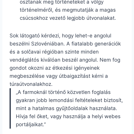
osztanak meg történeteket a völgy
történelméről, és megmutatják a magas
csúcsokhoz vezető legjobb útvonalakat.
Sok látogató kérdezi, hogy lehet-e angolul
beszélni Szlovéniában. A fiatalabb generációk
és a solčavai régióban szinte minden
vendéglátós kiválóan beszél angolul. Nem fog
gondot okozni az étkezési igényeinek
megbeszélése vagy útbaigazítást kérni a
túraútvonalakhoz.
„A farmoknál történő közvetlen foglalás
gyakran jobb lemondási feltételeket biztosít,
mint a hatalmas gyűjtőoldalak használata.
Hívja fel őket, vagy használja a helyi webes
portáljaikat.”