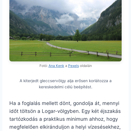
Fotó:
Ana Kenk
a
Pexels
oldalán
A kiterjedt gleccservölgy alja erősen korlátozza a
kereskedelmi célú beépítést.
Ha a foglalás mellett dönt, gondolja át, mennyi
időt töltsön a Logar-völgyben. Egy két éjszakás
tartózkodás a praktikus minimum ahhoz, hogy
megfelelően elkiránduljon a helyi vízesésekhez,