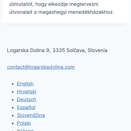
útmutatót, hogy elkezdje megtervezni
útvonalait a magashegyi menedékházakhoz.
Logarska Dolina 9, 3335 Solčava, Slovenia
contact@logarskadolina.com
English
Hrvatski
Deutsch
Español
Slovenščina
Polski
Italiano