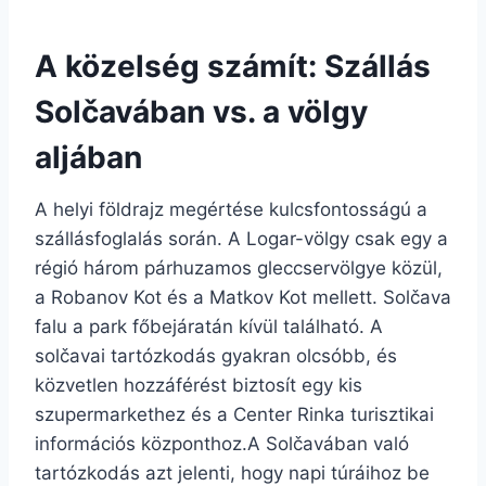
A közelség számít: Szállás
Solčavában vs. a völgy
aljában
A helyi földrajz megértése kulcsfontosságú a
szállásfoglalás során. A Logar-völgy csak egy a
régió három párhuzamos gleccservölgye közül,
a Robanov Kot és a Matkov Kot mellett. Solčava
falu a park főbejáratán kívül található. A
solčavai tartózkodás gyakran olcsóbb, és
közvetlen hozzáférést biztosít egy kis
szupermarkethez és a Center Rinka turisztikai
információs központhoz.A Solčavában való
tartózkodás azt jelenti, hogy napi túráihoz be