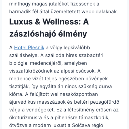
minthogy magas jutalékot fizessenek a
harmadik fél által üzemeltetett weboldalaknak.
Luxus & Wellness: A
zászlóshajó élmény
A
Hotel Plesnik
a völgy legkiválóbb
szálláshelye. A szálloda híres szabadtéri
biológiai medencéjéről, amelyben
visszatükröződnek az alpesi csúcsok. A
medence vizét teljes egészében növények
tisztítják, így egyáltalán nincs szükség durva
klórra. A felújított wellnessközpontban
ájurvédikus masszázsok és beltéri pezsgőfürdő
várja a vendégeket. Ez a létesítmény erősen az
ökoturizmusra és a pihenésre támaszkodik,
ötvözve a modern luxust a Solčava régió