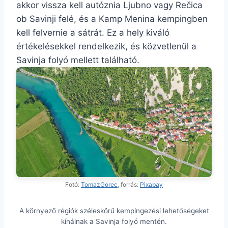
akkor vissza kell autóznia Ljubno vagy Rečica
ob Savinji felé, és a Kamp Menina kempingben
kell felvernie a sátrát. Ez a hely kiváló
értékelésekkel rendelkezik, és közvetlenül a
Savinja folyó mellett található.
Fotó:
TomazGorec
, forrás:
Pixabay
A környező régiók széleskörű kempingezési lehetőségeket
kínálnak a Savinja folyó mentén.