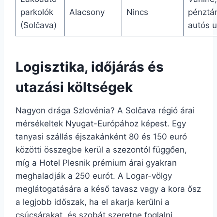
parkolók
Alacsony
Nincs
pénztá
(Solčava)
autós 
Logisztika, időjárás és
utazási költségek
Nagyon drága Szlovénia? A Solčava régió árai
mérsékeltek Nyugat-Európához képest. Egy
tanyasi szállás éjszakánként 80 és 150 euró
közötti összegbe kerül a szezontól függően,
míg a Hotel Plesnik prémium árai gyakran
meghaladják a 250 eurót. A Logar-völgy
meglátogatására a késő tavasz vagy a kora ősz
a legjobb időszak, ha el akarja kerülni a
csúcsárakat, és szobát szeretne foglalni