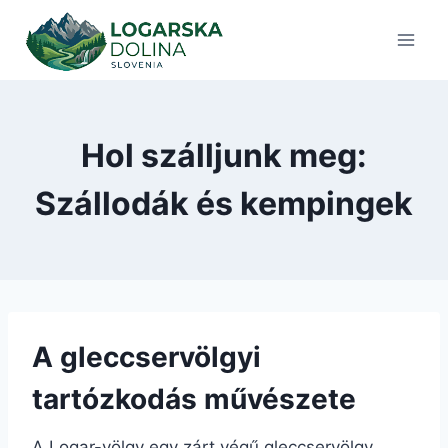
Skip
to
content
Hol szálljunk meg:
Szállodák és kempingek
A gleccservölgyi
tartózkodás művészete
A Logar-völgy egy zárt végű gleccservölgy.