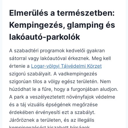
Elmerülés a természetben:
Kempingezés, glamping és
lakóautó-parkolók
A szabadtéri programok kedvelői gyakran
sátorral vagy lakóautóval érkeznek. Meg kell
értenie a
Logar-völgyi Tájvédelmi Körzet
szigorú szabályait. A vadkempingezés
szigorúan tilos a völgy egész területén. Nem
húzódhat le a fűre, hogy a furgonjában aludjon.
A park a veszélyeztetett növényfajok védelme
és a táj vizuális épségének megőrzése
érdekében érvényesíti ezt a szabályt.
Járőröznek a területen, és az illegális
kempingezésért kiszabott bírságok