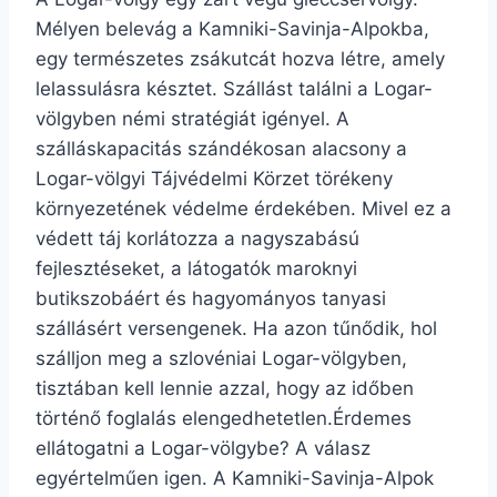
Mélyen belevág a Kamniki-Savinja-Alpokba,
egy természetes zsákutcát hozva létre, amely
lelassulásra késztet. Szállást találni a Logar-
völgyben némi stratégiát igényel. A
szálláskapacitás szándékosan alacsony a
Logar-völgyi Tájvédelmi Körzet törékeny
környezetének védelme érdekében. Mivel ez a
védett táj korlátozza a nagyszabású
fejlesztéseket, a látogatók maroknyi
butikszobáért és hagyományos tanyasi
szállásért versengenek. Ha azon tűnődik, hol
szálljon meg a szlovéniai Logar-völgyben,
tisztában kell lennie azzal, hogy az időben
történő foglalás elengedhetetlen.Érdemes
ellátogatni a Logar-völgybe? A válasz
egyértelműen igen. A Kamniki-Savinja-Alpok