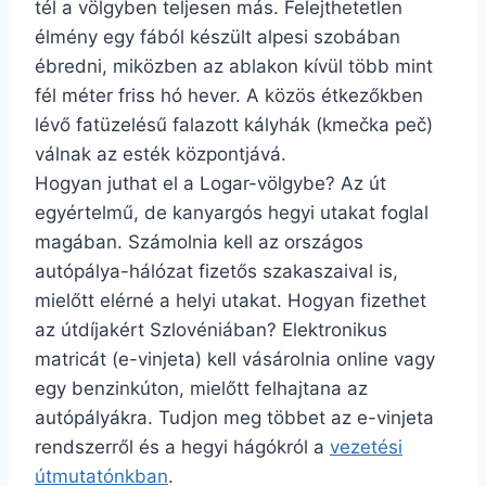
tél a völgyben teljesen más. Felejthetetlen
élmény egy fából készült alpesi szobában
ébredni, miközben az ablakon kívül több mint
fél méter friss hó hever. A közös étkezőkben
lévő fatüzelésű falazott kályhák (kmečka peč)
válnak az esték központjává.
Hogyan juthat el a Logar-völgybe? Az út
egyértelmű, de kanyargós hegyi utakat foglal
magában. Számolnia kell az országos
autópálya-hálózat fizetős szakaszaival is,
mielőtt elérné a helyi utakat. Hogyan fizethet
az útdíjakért Szlovéniában? Elektronikus
matricát (e-vinjeta) kell vásárolnia online vagy
egy benzinkúton, mielőtt felhajtana az
autópályákra. Tudjon meg többet az e-vinjeta
rendszerről és a hegyi hágókról a
vezetési
útmutatónkban
.