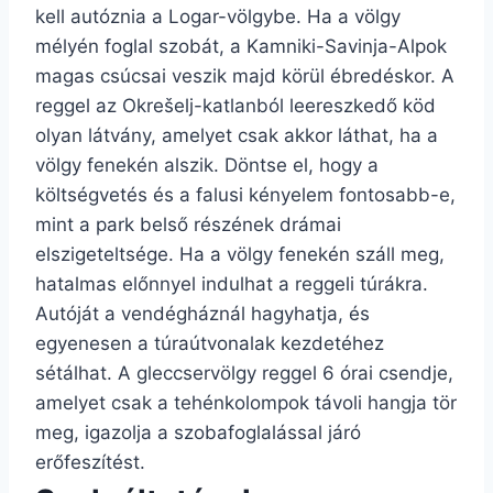
kell autóznia a Logar-völgybe. Ha a völgy
mélyén foglal szobát, a Kamniki-Savinja-Alpok
magas csúcsai veszik majd körül ébredéskor. A
reggel az Okrešelj-katlanból leereszkedő köd
olyan látvány, amelyet csak akkor láthat, ha a
völgy fenekén alszik. Döntse el, hogy a
költségvetés és a falusi kényelem fontosabb-e,
mint a park belső részének drámai
elszigeteltsége. Ha a völgy fenekén száll meg,
hatalmas előnnyel indulhat a reggeli túrákra.
Autóját a vendégháznál hagyhatja, és
egyenesen a túraútvonalak kezdetéhez
sétálhat. A gleccservölgy reggel 6 órai csendje,
amelyet csak a tehénkolompok távoli hangja tör
meg, igazolja a szobafoglalással járó
erőfeszítést.