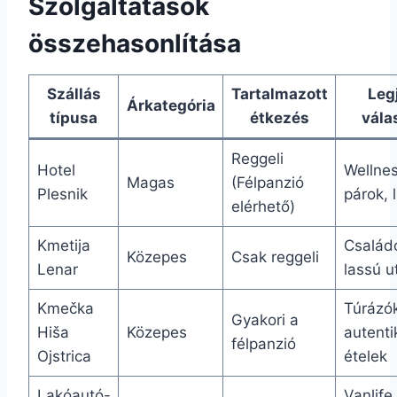
Szolgáltatások
összehasonlítása
Szállás
Tartalmazott
Leg
Árkategória
típusa
étkezés
vála
Reggeli
Hotel
Wellnes
Magas
(Félpanzió
Plesnik
párok, 
elérhető)
Kmetija
Család
Közepes
Csak reggeli
Lenar
lassú u
Kmečka
Túrázók
Gyakori a
Hiša
Közepes
autenti
félpanzió
Ojstrica
ételek
Lakóautó-
Vanlife,