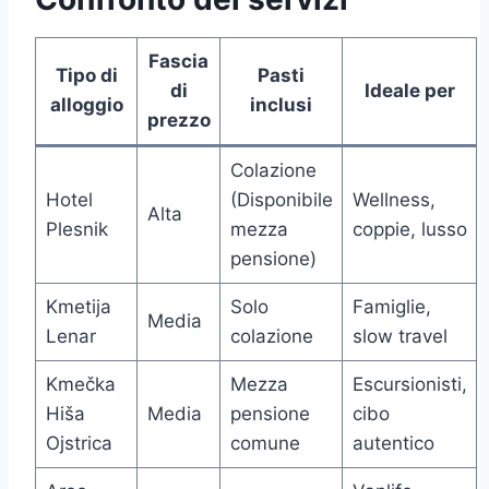
Fascia
Tipo di
Pasti
di
Ideale per
alloggio
inclusi
prezzo
Colazione
Hotel
(Disponibile
Wellness,
Alta
Plesnik
mezza
coppie, lusso
pensione)
Kmetija
Solo
Famiglie,
Media
Lenar
colazione
slow travel
Kmečka
Mezza
Escursionisti,
Hiša
Media
pensione
cibo
Ojstrica
comune
autentico