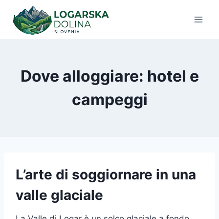
Salta
al
contenuto
Dove alloggiare: hotel e
campeggi
L’arte di soggiornare in una
valle glaciale
La Valle di Logar è un solco glaciale a fondo