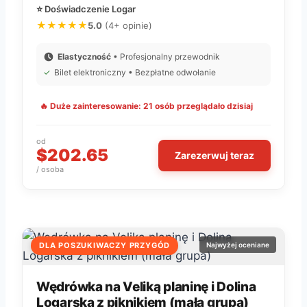
⭐ Doświadczenie Logar
★★★★★
5.0
(4+ opinie)
Elastyczność
• Profesjonalny przewodnik
✓
Bilet elektroniczny • Bezpłatne odwołanie
🔥 Duże zainteresowanie: 21 osób przeglądało dzisiaj
od
$202.65
Zarezerwuj teraz
/ osoba
DLA POSZUKIWACZY PRZYGÓD
Najwyżej oceniane
Wędrówka na Veliką planinę i Dolina
Logarska z piknikiem (mała grupa)