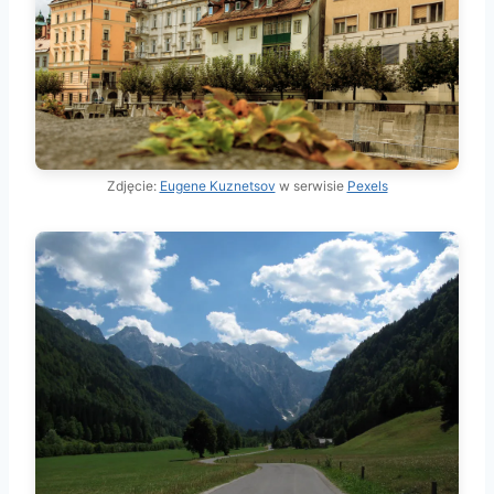
Zdjęcie:
Eugene Kuznetsov
w serwisie
Pexels