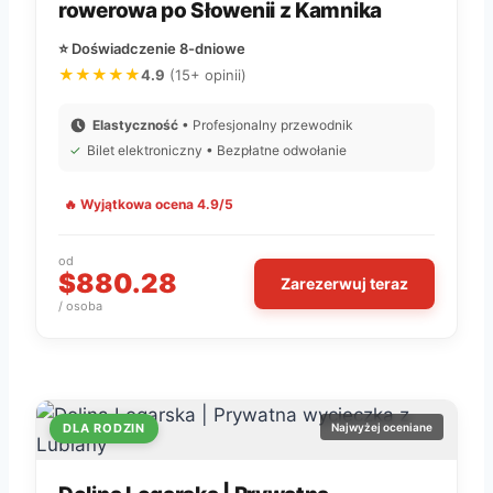
rowerowa po Słowenii z Kamnika
⭐ Doświadczenie 8-dniowe
★★★★★
4.9
(15+ opinii)
Elastyczność
• Profesjonalny przewodnik
✓
Bilet elektroniczny • Bezpłatne odwołanie
🔥 Wyjątkowa ocena 4.9/5
od
$880.28
Zarezerwuj teraz
/ osoba
DLA RODZIN
Najwyżej oceniane