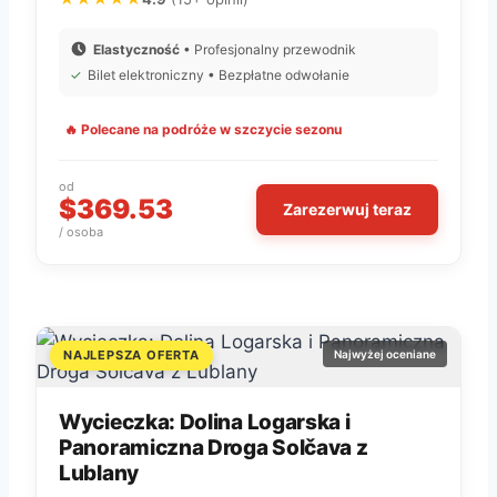
Elastyczność
• Profesjonalny przewodnik
✓
Bilet elektroniczny • Bezpłatne odwołanie
🔥 Polecane na podróże w szczycie sezonu
od
$369.53
Zarezerwuj teraz
/ osoba
NAJLEPSZA OFERTA
Najwyżej oceniane
Wycieczka: Dolina Logarska i
Panoramiczna Droga Solčava z
Lublany