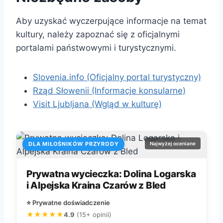
Aby uzyskać wyczerpujące informacje na temat
kultury, należy zapoznać się z oficjalnymi
portalami państwowymi i turystycznymi.
Slovenia.info (Oficjalny portal turystyczny)
Rząd Słowenii (Informacje konsularne)
Visit Ljubljana (Wgląd w kulturę)
DLA MIŁOŚNIKÓW PRZYRODY
Najwyżej oceniane
Prywatna wycieczka: Dolina Logarska
i Alpejska Kraina Czarów z Bled
⭐ Prywatne doświadczenie
★★★★★
4.9
(15+ opinii)