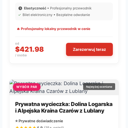
Elastyczność
• Profesjonalny przewodnik
✓
Bilet elektroniczny • Bezpłatne odwołanie
🔥 Profesjonalny lokalny przewodnik w cenie
od
$421.98
Zarezerwuj teraz
/ osoba
WYBÓR PAR
Najwyżej oceniane
Prywatna wycieczka: Dolina Logarska
i Alpejska Kraina Czarów z Lublany
⭐ Prywatne doświadczenie
★★★★★
4.9
(15+ opinii)