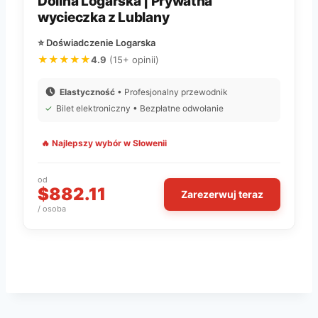
Dolina Logarska | Prywatna
wycieczka z Lublany
⭐ Doświadczenie Logarska
★★★★★
4.9
(15+ opinii)
Elastyczność
• Profesjonalny przewodnik
✓
Bilet elektroniczny • Bezpłatne odwołanie
🔥 Najlepszy wybór w Słowenii
od
$882.11
Zarezerwuj teraz
/ osoba