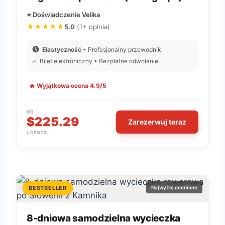
⭐ Doświadczenie Velika
★★★★★
5.0
(1+ opinia)
Elastyczność
• Profesjonalny przewodnik
✓
Bilet elektroniczny • Bezpłatne odwołanie
🔥 Wyjątkowa ocena 4.9/5
od
$225.29
Zarezerwuj teraz
/ osoba
BESTSELLER
Najwyżej oceniane
8-dniowa samodzielna wycieczka