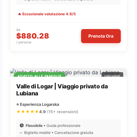
🔥 Eccezionale valutazione 4.9/5
da
$880.28
Prenota Ora
/ persona
ADATTO ALLE FAMIGLIE
I più votati
Valle di Logar | Viaggio privato da
Lubiana
⭐ Esperienza Logarska
★★★★★
4.9
(15+ recensioni)
Flessibile
• Guida professionale
✓
Biglietto mobile • Cancellazione gratuita