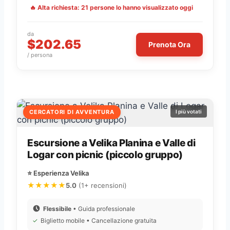
🔥 Alta richiesta: 21 persone lo hanno visualizzato oggi
da
$202.65
Prenota Ora
/ persona
CERCATORI DI AVVENTURA
I più votati
Escursione a Velika Planina e Valle di
Logar con picnic (piccolo gruppo)
⭐ Esperienza Velika
★★★★★
5.0
(1+ recensioni)
Flessibile
• Guida professionale
✓
Biglietto mobile • Cancellazione gratuita