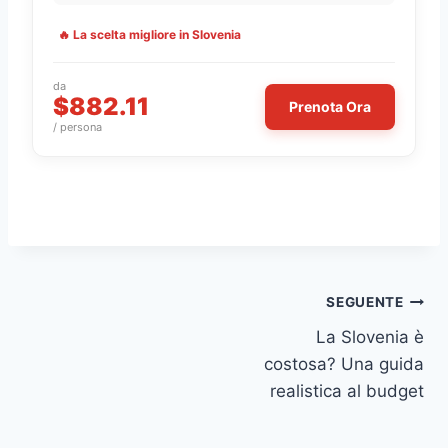
🔥 La scelta migliore in Slovenia
da
$882.11
Prenota Ora
/ persona
Navigazione
SEGUENTE
La Slovenia è
articoli
costosa? Una guida
realistica al budget