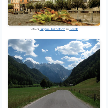
Foto di
Eugene Kuznetsov
su
Pexels