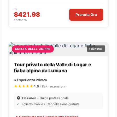
da
$421.98
Prenota Ora
/ persona
SCELTA DELLE COPPIE
I più votati
Tour privato della Valle di Logar e
fiaba alpina da Lubiana
⭐ Esperienza Privata
★★★★★
4.9
(15+ recensioni)
Flessibile
• Guida professionale
✓
Biglietto mobile • Cancellazione gratuita
🔥 Consigliato per i viaggi in alta stagione