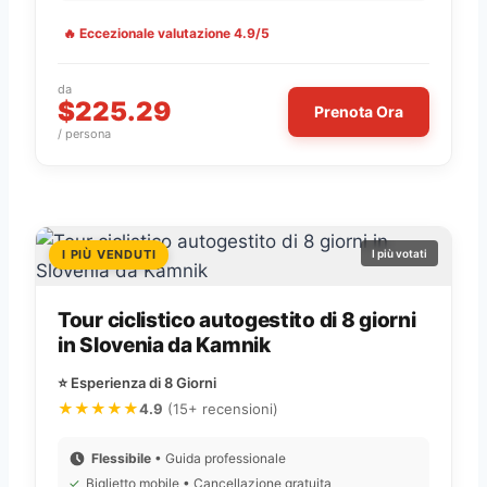
🔥 Eccezionale valutazione 4.9/5
da
$225.29
Prenota Ora
/ persona
I PIÙ VENDUTI
I più votati
Tour ciclistico autogestito di 8 giorni
in Slovenia da Kamnik
⭐ Esperienza di 8 Giorni
★★★★★
4.9
(15+ recensioni)
Flessibile
• Guida professionale
✓
Biglietto mobile • Cancellazione gratuita