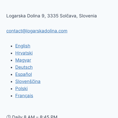
Logarska Dolina 9, 3335 Solčava, Slovenia
contact@logarskadolina.com
English
Hrvatski
Magyar
Deutsch
Español
Slovenščina
Polski
Français
🕒
Daily 8 AM – 8:45 PM