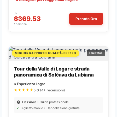
da
$369.53
Prenota Ora
/ persona
MIGLIOR RAPPORTO QUALITÀ-PREZZO
I più votati
Tour della Valle di Logar e strada
panoramica di Solčava da Lubiana
⭐ Esperienza Logar
★★★★★
5.0
(4+ recensioni)
Flessibile
• Guida professionale
✓
Biglietto mobile • Cancellazione gratuita