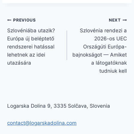
Bejegyzés
PREVIOUS
NEXT
Szlovéniába utazik?
Szlovénia rendezi a
navigáció
Európa új beléptető
2026-os UEC
rendszerei hatással
Országúti Európa-
lehetnek az idei
bajnokságot — Amiket
utazására
a látogatóknak
tudniuk kell
Logarska Dolina 9, 3335 Solčava, Slovenia
contact@logarskadolina.com