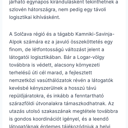
járható egynapos kirándulásként tekinthetnek a
szlovén hátországra, nem pedig egy távoli
logisztikai kihívásként.
A Solčava régió és a tágabb Kamniki-Savinja-
Alpok számára ez a javuló összeköttetés egy
finom, de létfontosságú változást jelent a
látogatói logisztikában. Bár a Logar-völgy
továbbra is védett, alacsony környezeti
terhelésű úti cél marad, a fejlesztett
nemzetközi vasúthálózatok révén a látogatók
kevésbé kényszerülnek a hosszú távú
repülőjáratokra, és inkább a fenntartható
szárazföldi útvonalakra támaszkodhatnak. Az
utazás utolsó szakaszának megtétele továbbra
is gondos koordinációt igényel, és a leendő
látogatóknak érdemes tájékozódniuk a helyi