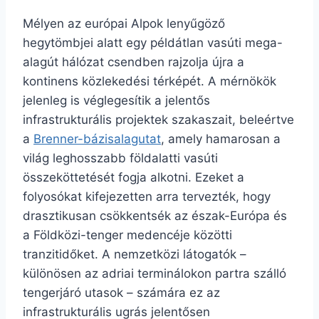
Mélyen az európai Alpok lenyűgöző
hegytömbjei alatt egy példátlan vasúti mega-
alagút hálózat csendben rajzolja újra a
kontinens közlekedési térképét. A mérnökök
jelenleg is véglegesítik a jelentős
infrastrukturális projektek szakaszait, beleértve
a
Brenner-bázisalagutat
, amely hamarosan a
világ leghosszabb földalatti vasúti
összeköttetését fogja alkotni. Ezeket a
folyosókat kifejezetten arra tervezték, hogy
drasztikusan csökkentsék az észak-Európa és
a Földközi-tenger medencéje közötti
tranzitidőket. A nemzetközi látogatók –
különösen az adriai terminálokon partra szálló
tengerjáró utasok – számára ez az
infrastrukturális ugrás jelentősen