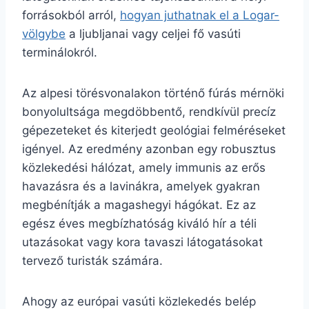
forrásokból arról,
hogyan juthatnak el a Logar-
völgybe
a ljubljanai vagy celjei fő vasúti
terminálokról.
Az alpesi törésvonalakon történő fúrás mérnöki
bonyolultsága megdöbbentő, rendkívül precíz
gépezeteket és kiterjedt geológiai felméréseket
igényel. Az eredmény azonban egy robusztus
közlekedési hálózat, amely immunis az erős
havazásra és a lavinákra, amelyek gyakran
megbénítják a magashegyi hágókat. Ez az
egész éves megbízhatóság kiváló hír a téli
utazásokat vagy kora tavaszi látogatásokat
tervező turisták számára.
Ahogy az európai vasúti közlekedés belép