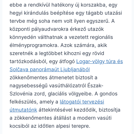
ebbe a rendkívül hatékony új korszakba, egy
hegyi kirándulás beépítése egy tágabb utazási
tervbe még soha nem volt ilyen egyszerű. A
központi pályaudvarokra érkező utazók
könnyedén válthatnak a vezetett regionális
élményprogramokra. Azok számára, akik
szeretnék a legtöbbet kihozni egy rövid
tartózkodásból, egy átfogó
Logar-völgy túra és
Solčava panorámaút Ljubljanából
zökkenőmentes átmenetet biztosít a
nagysebességű vasúthálózatról Észak-
Szlovénia zord, glaciális völgyeibe. A gondos
felkészülés, amely a
látogatói tervezési
útmutatónk
áttekintésével kezdődik, biztosítja
a zökkenőmentes átállást a modern vasúti
kocsiból az időtlen alpesi terepre.