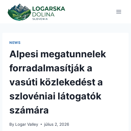
Skip
to
content
NEWS
Alpesi megatunnelek
forradalmasítják a
vasúti közlekedést a
szlovéniai látogatók
számára
By
Logar Valley
július 2, 2026