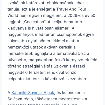
szokások határozott eltolódásának lehet
tanúja, ezt a jelenséget a Travel And Tour
World nemrégiben megjelent, a 2026-os év 50
legjobb „Coolcation” úti célját bemutató
kiadványa is hivatalosan elismeri. A
hagyományos mediterrán csomópontok egyre
súlyosabb nyári hőmérsékletei miatt a
nemzetközi utazók aktívan keresik a
mérsékeltebb éghajlatú alternatívákat. Ez a
hűvösebb, magasabban fekvő környezetek felé
történő stratégiai váltás Szlovénia északi
hegyvidéki területeit rendkívül vonzó
célpontokká teszi a következő szezonban.
A
Kamniki-Savinja-Alpok
, és különösen a
Solčava régió, tökéletesen megtestesítik a