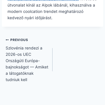
útvonalat kínál az Alpok lábánál, kihasználva a
modern coolcation trendet meghatározó
kedvező nyári időjárást.
Bejegyzés
PREVIOUS
Szlovénia rendezi a
navigáció
2026-os UEC
Országúti Európa-
bajnokságot — Amiket
a látogatóknak
tudniuk kell