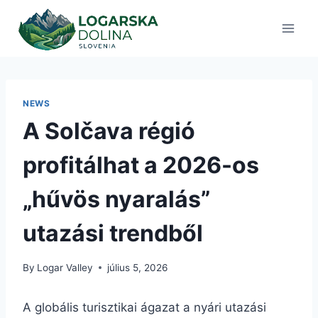
Skip
to
content
NEWS
A Solčava régió
profitálhat a 2026-os
„hűvös nyaralás”
utazási trendből
By
Logar Valley
július 5, 2026
A globális turisztikai ágazat a nyári utazási