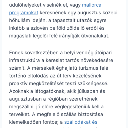
üdülőhelyeket viselnék el, vagy
mallorcai
programokat
keresnének egy augusztus közepi
hőhullám idején, a tapasztalt utazók egyre
inkább a szlovén belföld zöldellő erdői és
magaslati legelői felé irányítják útvonalukat.
Ennek következtében a helyi vendéglátóipari
infrastruktúra a kereslet tartós növekedésére
számít. A mérsékelt éghajlatú turizmus felé
történő eltolódás az útiterv kezelésének
proaktív megközelítését teszi szükségessé.
Azoknak a látogatóknak, akik júliusban és
augusztusban a régióban szeretnének
megszállni, jó előre véglegesíteniük kell a
terveiket. A megfelelő szállás biztosítása
kiemelkedően fontos; a
szállodákat és