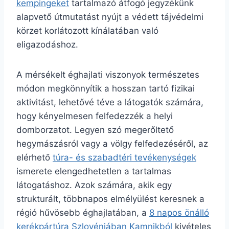
kempingeket
tartalmazó átfogó jegyzékünk
alapvető útmutatást nyújt a védett tájvédelmi
körzet korlátozott kínálatában való
eligazodáshoz.
A mérsékelt éghajlati viszonyok természetes
módon megkönnyítik a hosszan tartó fizikai
aktivitást, lehetővé téve a látogatók számára,
hogy kényelmesen felfedezzék a helyi
domborzatot. Legyen szó megerőltető
hegymászásról vagy a völgy felfedezéséről, az
elérhető
túra- és szabadtéri tevékenységek
ismerete elengedhetetlen a tartalmas
látogatáshoz. Azok számára, akik egy
strukturált, többnapos elmélyülést keresnek a
régió hűvösebb éghajlatában, a
8 napos önálló
kerékpártúra Szlovéniában Kamnikból
kivételes