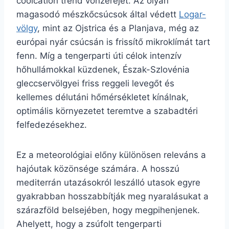
coolcation trend vonzerejét. Az olyan
magasodó mészkőcsúcsok által védett
Logar-
völgy
, mint az Ojstrica és a Planjava, még az
európai nyár csúcsán is frissítő mikroklímát tart
fenn. Míg a tengerparti úti célok intenzív
hőhullámokkal küzdenek, Észak-Szlovénia
gleccservölgyei friss reggeli levegőt és
kellemes délutáni hőmérsékletet kínálnak,
optimális környezetet teremtve a szabadtéri
felfedezésekhez.
Ez a meteorológiai előny különösen releváns a
hajóutak közönsége számára. A hosszú
mediterrán utazásokról leszálló utasok egyre
gyakrabban hosszabbítják meg nyaralásukat a
szárazföld belsejében, hogy megpihenjenek.
Ahelyett, hogy a zsúfolt tengerparti