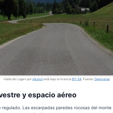
«Valle de Logar» por
niksnut
está bajo la licencia
BY-SA
. Fuente:
Openverse
vestre y espacio aéreo
te regulado. Las escarpadas paredes rocosas del monte 